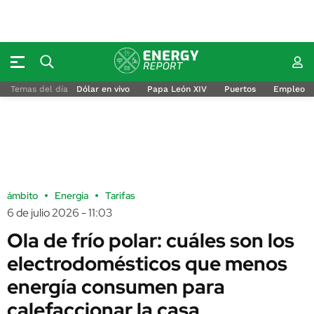
Temas del día
Dólar en vivo
Papa León XIV
Puertos
Empleo
ámbito
Energía
Tarifas
6 de julio 2026 - 11:03
Ola de frío polar: cuáles son los
electrodomésticos que menos
energía consumen para
calefaccionar la casa