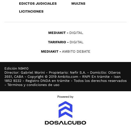
EDICTOS JUDICIALES
MULTAS
LICITACIONES
MEDIAKIT
DIGITAL
TARIFARIO
DIGITAL
MEDIAKIT
AMBITO DEBATE
Edición N9410
Director: Gabriel Morini - Propietario: Nefir S.A. - Domicilio: Olleros
3551, CABA - Copyright © 2019 Ambito.com - RNPI En trámite - Issn
1852 9232 - Registro DNDA en trámite - Todos los derechos reservados
- Términos y condiciones de uso