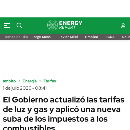
Temas del día
Jorge Messi
Javier Milei
Empleo
BCRA
Deu
ámbito
Energía
Tarifas
1 de julio 2026 - 08:41
El Gobierno actualizó las tarifas
de luz y gas y aplicó una nueva
suba de los impuestos a los
combustibles