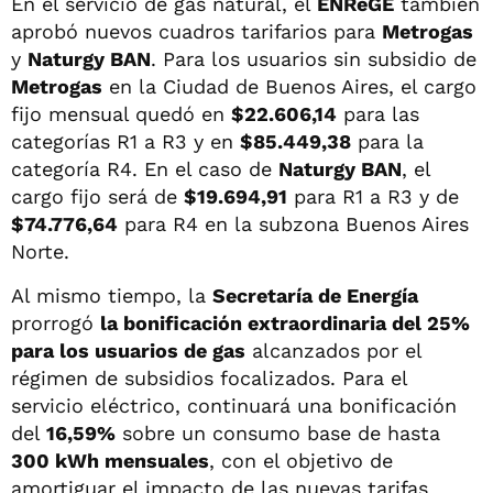
En el servicio de gas natural, el
ENReGE
también
aprobó nuevos cuadros tarifarios para
Metrogas
y
Naturgy BAN
. Para los usuarios sin subsidio de
Metrogas
en la Ciudad de Buenos Aires, el cargo
fijo mensual quedó en
$22.606,14
para las
categorías R1 a R3 y en
$85.449,38
para la
categoría R4. En el caso de
Naturgy BAN
, el
cargo fijo será de
$19.694,91
para R1 a R3 y de
$74.776,64
para R4 en la subzona Buenos Aires
Norte.
Al mismo tiempo, la
Secretaría de Energía
prorrogó
la bonificación extraordinaria del 25%
para los usuarios de gas
alcanzados por el
régimen de subsidios focalizados. Para el
servicio eléctrico, continuará una bonificación
del
16,59%
sobre un consumo base de hasta
300 kWh mensuales
, con el objetivo de
amortiguar el impacto de las nuevas tarifas