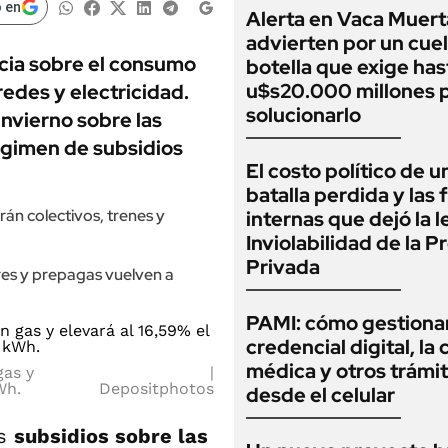
 en
Alerta en Vaca Muert
advierten por un cuel
ncia sobre el consumo
botella que exige has
u$s20.000 millones 
redes y electricidad.
solucionarlo
nvierno sobre las
régimen de subsidios
El costo político de u
batalla perdida y las 
án colectivos, trenes y
internas que dejó la l
Inviolabilidad de la 
Privada
res y prepagas vuelven a
PAMI: cómo gestionar
credencial digital, la c
médica y otros trámi
gas y
Wh.
Depositphotos
desde el celular
os
subsidios sobre las