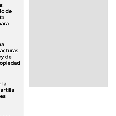
a:
lo de
ta
para
na
facturas
ey de
Propiedad
 la
artilla
tes