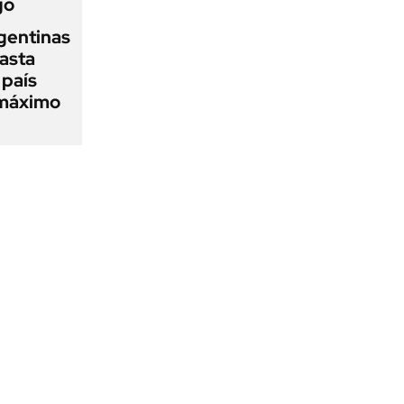
go
gentinas
asta
 país
 máximo