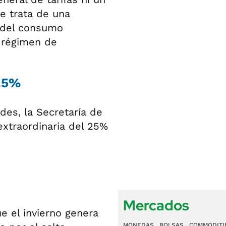
e trata de una
n del consumo
l régimen de
 25%
des, la Secretaría de
extraordinaria del 25%
Mercados
e el invierno genera
MONEDAS
BOLSAS
COMMODITI