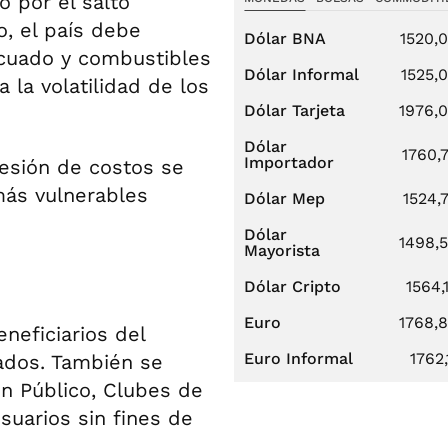
 por el salto
, el país debe
Dólar BNA
1520,
icuado y combustibles
Dólar Informal
1525,
 la volatilidad de los
Dólar Tarjeta
1976,
Dólar
1760,
Importador
resión de costos se
más vulnerables
Dólar Mep
1524,
Dólar
1498,
Mayorista
Dólar Cripto
1564,
Euro
1768,
neficiarios del
Euro Informal
1762,
ados. También se
en Público, Clubes de
suarios sin fines de