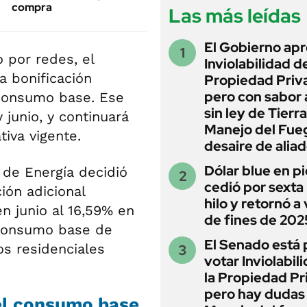
compra
Las más leídas
El Gobierno apr
o por redes, el
Inviolabilidad de
a bonificación
Propiedad Priv
pero con sabor
 consumo base. Ese
sin ley de Tierra
 junio, y continuará
Manejo del Fue
iva vigente.
desaire de alia
Dólar blue en p
a de Energía decidió
cedió por sexta 
ión adicional
hilo y retornó a
en junio al 16,59% en
de fines de 202
l consumo base de
El Senado está 
s residenciales
votar Inviolabil
la Propiedad Pr
pero hay dudas
 el consumo base