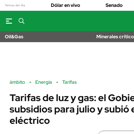
OPINIÓN
Real Estate
Dólar en vivo
Senado
Banco de Datos
Temas del día
Sustentabilidad
MUNDO
Campo
Seguros
INFORMAC
FINANZAS
GENER
ENERGY REPORT
Dólar
Oil&Gas
Minerales crític
ESPECTÁCUL
POLÍTICA
Mercados
DEPORTES
Nacional
ÁMBITO DEBATE
LIFESTYLE
Municipios
MEDIAKIT AMBITO
AUTOS
DEBATE
URUGUAY
Anuario autos 
ámbito
Energía
Tarifas
Tarifas de luz y gas: el Gob
subsidios para julio y subió
eléctrico