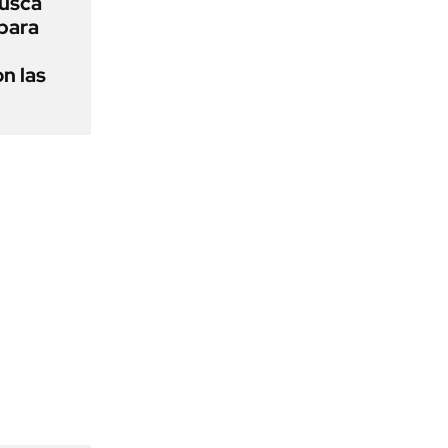
usca
 para
n las