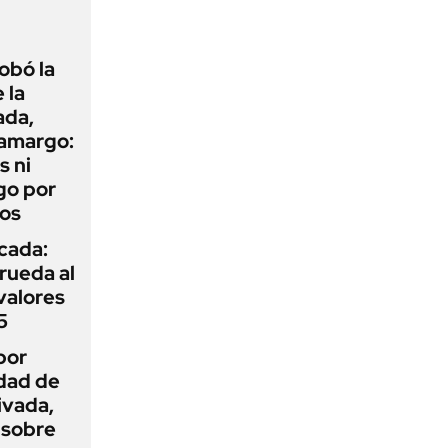
obó la
 la
ada,
 amargo:
s ni
go por
dos
icada:
rueda al
 valores
5
por
idad de
ivada,
 sobre