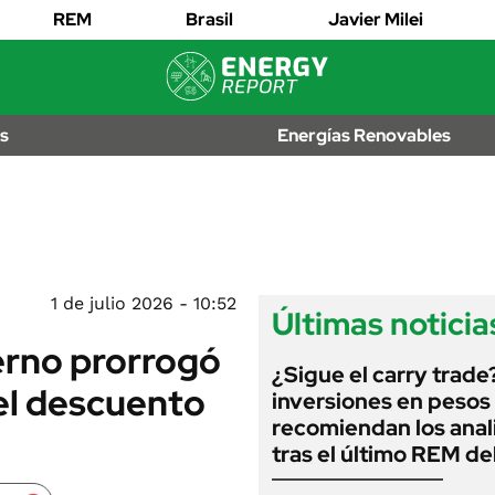
EDICTOS
REM
Brasil
Javier Milei
JUDICIALES
MULTAS
IÓN
AL
LICITACIONES
os
Energías Renovables
OS
CUADROS
TARIFARIOS
RECALL
ANUARIO 2025
EDICIÓN IMPRESA
2026
1 de julio 2026 - 10:52
Últimas noticia
ierno prorrogó
¿Sigue el carry trade
 el descuento
inversiones en pesos
recomiendan los anal
tras el último REM d