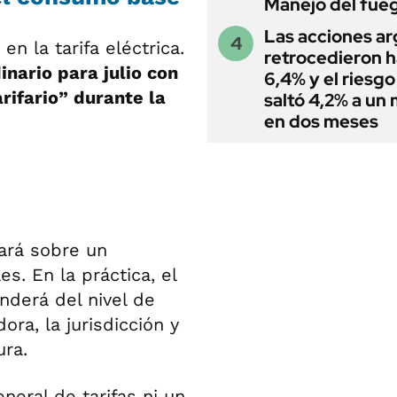
Manejo del fue
Las acciones ar
n la tarifa eléctrica.
retrocedieron h
nario para julio con
6,4% y el riesgo
rifario” durante la
saltó 4,2% a un
en dos meses
cará sobre un
. En la práctica, el
nderá del nivel de
dora, la jurisdicción y
ura.
eral de tarifas ni un