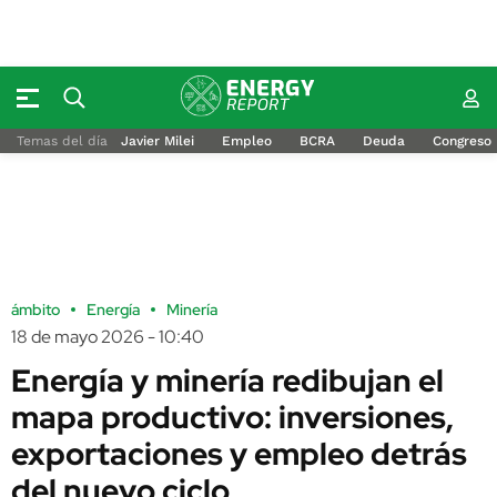
Temas del día
Javier Milei
Empleo
BCRA
Deuda
Congreso
ámbito
Energía
Minería
18 de mayo 2026 - 10:40
Energía y minería redibujan el
mapa productivo: inversiones,
exportaciones y empleo detrás
del nuevo ciclo