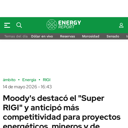
Temas del día
Dólar en vivo
Reservas
Morosidad
Senado
I
ámbito
Energía
RIGI
14 de mayo 2026 - 16:43
Moody's destacó el "Super
RIGI" y anticipó más
competitividad para proyectos
energéticos, mineros y de