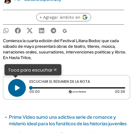
+ Agregar ámbito en
Comienza la cuarta edición del Festival Liliana Bodoc que cada
sábado de mayo presentará obras de teatro, títeres, música,
narraciones orales, susurradores, intervenciones poéticas y libros.
En Hasta Trilce,
×
Toca para escuchar
ESCUCHAR EL RESUMEN DE LA NOTA
Tiempo transcurrido: 0 segundos
Dura
00:00
00:39
Prime Video sumó una adictiva serie de romance y
misterio ideal para los fanáticos de las historias juveniles