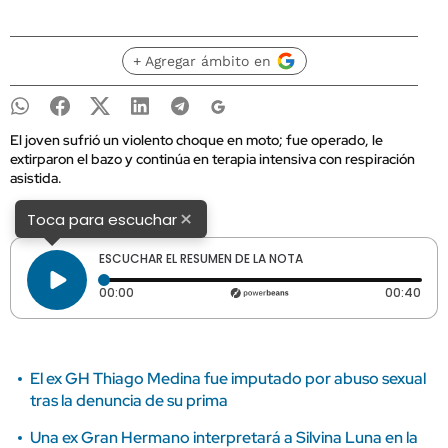
+ Agregar ámbito en
El joven sufrió un violento choque en moto; fue operado, le
extirparon el bazo y continúa en terapia intensiva con respiración
asistida.
×
Toca para escuchar
ESCUCHAR EL RESUMEN DE LA NOTA
Tiempo transcurrido: 0 segundos
Dura
00:00
00:40
El ex GH Thiago Medina fue imputado por abuso sexual
tras la denuncia de su prima
Una ex Gran Hermano interpretará a Silvina Luna en la