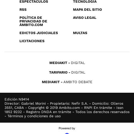
ESPECTÁCULOS
TECNOLOGÍA
RSS
MAPA DEL SITIO
POLÍTICA DE
AVISO LEGAL
PRIVACIDAD DE
ÁMBITO.COM
EDICTOS JUDICIALES
MULTAS
LICITACIONES
MEDIAKIT
DIGITAL
TARIFARIO
DIGITAL
MEDIAKIT
AMBITO DEBATE
Edición N9414
Director: Gabriel Morini - Propietario: Nefir S.A. - Domicilio: Olleros
3551, CABA - Copyright © 2019 Ambito.com - RNPI En trámite - Issn
1852 9232 - Registro DNDA en trámite - Todos los derechos reservados
- Términos y condiciones de uso