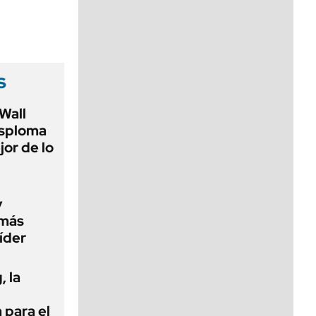
viernes de 10 a 18
s
Wall
esploma
or de lo
y
 más
íder
 la
 para el