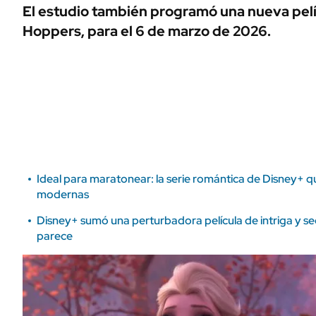
ÁMBITO DEBATE
El estudio también programó una nueva pelíc
Municipios
Hoppers, para el 6 de marzo de 2026.
MEDIAKIT AMBITO DEBATE
URUGUAY
Ideal para maratonear: la serie romántica de Disney+ qu
modernas
Disney+ sumó una perturbadora película de intriga y s
parece