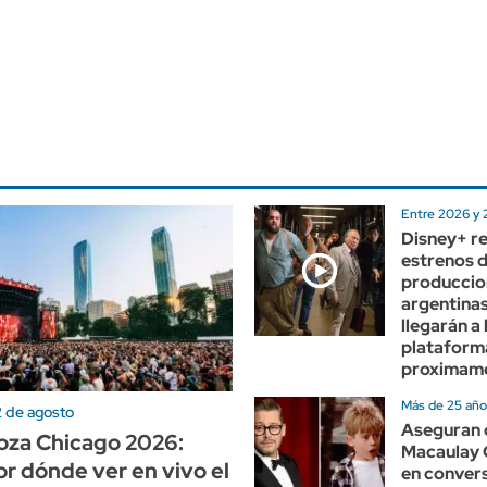
Entre 2026 y
Disney+ re
estrenos 
produccio
argentina
llegarán a 
plataform
proximam
Más de 25 añ
 2 de agosto
Aseguran 
oza Chicago 2026:
Macaulay C
r dónde ver en vivo el
en conver