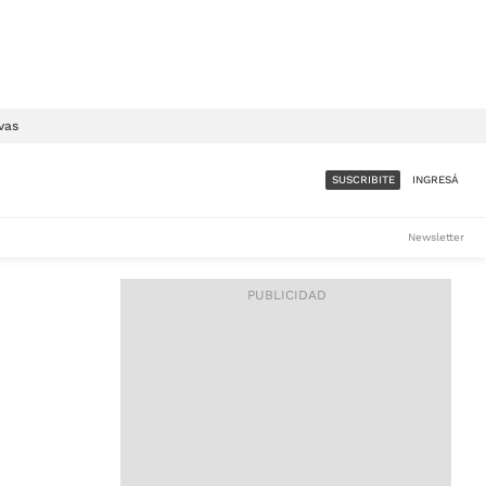
vas
SUSCRIBITE
INGRESÁ
SUMATE A LA COMUNIDAD
Newsletter
DE ÁMBITO
LES
ACCESO FULL - $1.800/MES
ES
CORPORATIVO - CONSULTAR
Si tenés dudas comunicate
con nosotros a
IOS
suscripciones@ambito.com.ar
Llamanos al (54) 11 4556-
9147/48 o
al (54) 11 4449-3256 de lunes a