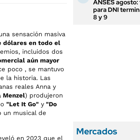
ANSES agosto: 
para DNI termi
8 y 9
n una sensación masiva
 dólares en todo el
emios, incluidos dos
comercial aún mayor
ace poco , se mantuvo
 la historia. Las
anas reales Anna y
a Menzel
) produjeron
mo
"Let It Go"
y
"Do
o un musical de
Mercados
reveló en 2023 que el