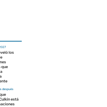
 2027
veló los
de
nes
s que
la
a
ente
os después
que
ulkin está
saciones