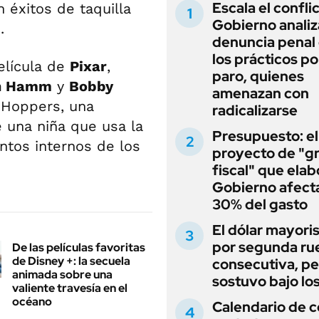
Escala el conflic
n éxitos de taquilla
Gobierno analiz
.
denuncia penal
los prácticos po
elícula de
Pixar
,
paro, quienes
n Hamm
y
Bobby
amenazan con
 Hoppers, una
radicalizarse
 una niña que usa la
Presupuesto: el
tos internos de los
proyecto de "gr
fiscal" que elab
Gobierno afecta
30% del gasto
El dólar mayori
por segunda ru
De las películas favoritas
de Disney +: la secuela
consecutiva, pe
animada sobre una
sostuvo bajo lo
valiente travesía en el
océano
Calendario de 