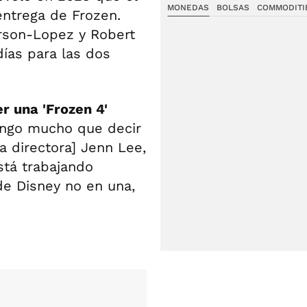
MONEDAS
BOLSAS
COMMODITI
entrega de Frozen.
rson-Lopez y Robert
ías para las dos
r una 'Frozen 4'
tengo mucho que decir
 directora] Jenn Lee,
está trabajando
e Disney no en una,