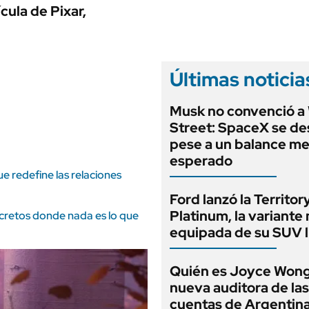
ANUARIO 2025
ula de Pixar,
LIFESTYLE
EDICIÓN IMPRESA
AUTOS
Últimas noticia
Musk no convenció a 
Street: SpaceX se d
pese a un balance mej
esperado
e redefine las relaciones
Ford lanzó la Territor
Platinum, la variante
ecretos donde nada es lo que
equipada de su SUV l
Quién es Joyce Wong,
nueva auditora de las
cuentas de Argentina