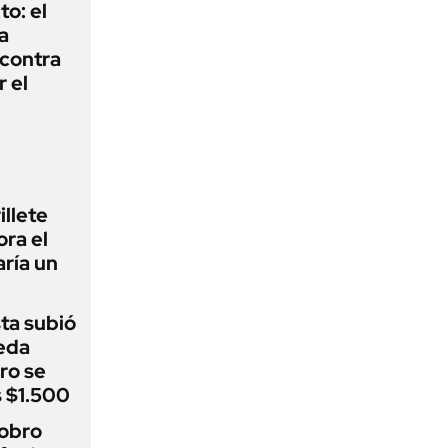
to: el
a
 contra
r el
illete
ora el
ría un
sta subió
eda
ro se
s $1.500
cobro