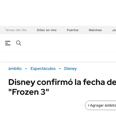
Temas del día
Dólar en vivo
Puertos
Malvinas
Ja
NEGOCIOS
ÚLTIMAS NOTICIAS
Especiales Ámbito
ECONOMÍA
ámbito
Espectáculos
Disney
Real Estate
Banco de Datos
Disney confirmó la fecha d
Sustentabilidad
Campo
"Frozen 3"
Seguros
FINANZAS
ENERGY REPORT
Dólar
+
Agregar ámbito
POLÍTICA
Mercados
Nacional