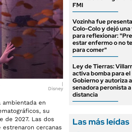
FMI
Vozinha fue present
Colo-Colo y dejó una 
para reflexionar: "Pr
estar enfermo o no t
para comer"
Ley de Tierras: Villar
activa bomba para el
Gobierno y autoriza a
.
senadora peronista a 
Disney
distancia
a ambientada en
ematográficos, su
re de 2027. Las dos
Las más leídas
e estrenaron cercanas