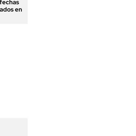
fechas
nados en