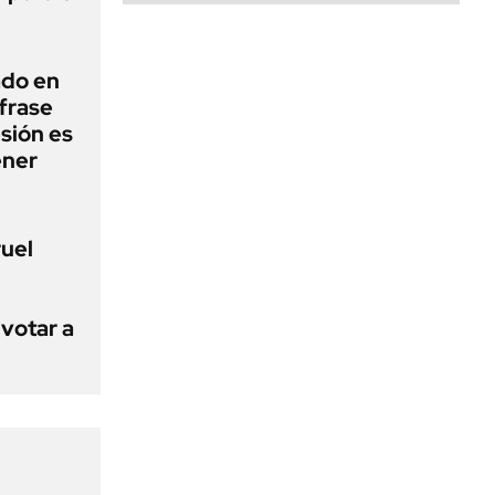
ado en
frase
esión es
ener
ruel
votar a