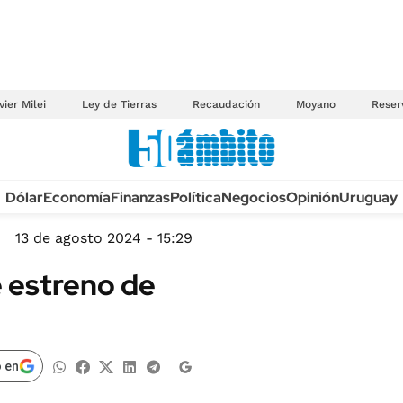
vier Milei
Ley de Tierras
Recaudación
Moyano
Reser
Anuario autos 2026
Dólar
Economía
Finanzas
Política
Negocios
Opinión
Uruguay
TECNOLOGÍA
NOVEDADES FISCA
MÉXICO
13 de agosto 2024 - 15:29
EDICTOS JUDICIAL
OPINIÓN
e estreno de
MULTAS
MUNDO
LICITACIONES
INFORMACIÓN GENERAL
CUADROS TARIFAR
ESPECTÁCULOS
 en
RECALL
DEPORTES