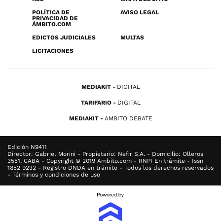
POLÍTICA DE
AVISO LEGAL
PRIVACIDAD DE
ÁMBITO.COM
EDICTOS JUDICIALES
MULTAS
LICITACIONES
MEDIAKIT
DIGITAL
TARIFARIO
DIGITAL
MEDIAKIT
AMBITO DEBATE
Edición N9411
Director: Gabriel Morini - Propietario: Nefir S.A. - Domicilio: Olleros
3551, CABA - Copyright © 2019 Ambito.com - RNPI En trámite - Issn
1852 9232 - Registro DNDA en trámite - Todos los derechos reservados
- Términos y condiciones de uso