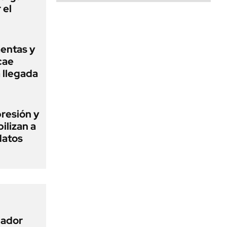
 el
mentas y
cae
a llegada
presión y
ilizan a
datos
nador