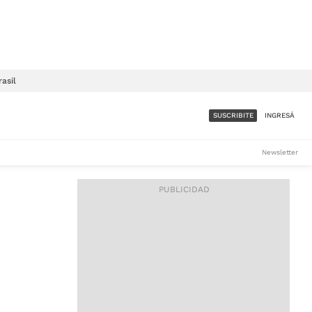
rasil
SUSCRIBITE
INGRESÁ
SUMATE A LA COMUNIDAD
Newsletter
DE ÁMBITO
LES
ACCESO FULL - $1.800/MES
ES
CORPORATIVO - CONSULTAR
Si tenés dudas comunicate
con nosotros a
IOS
suscripciones@ambito.com.ar
Llamanos al (54) 11 4556-
9147/48 o
al (54) 11 4449-3256 de lunes a