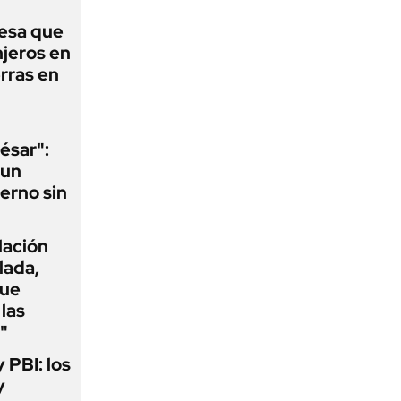
esa que
njeros en
erras en
ésar":
 un
erno sin
flación
lada,
que
las
"
y PBI: los
y