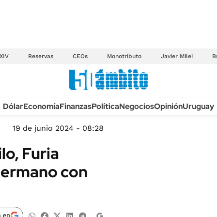
XIV
Reservas
CEOs
Monotributo
Javier Milei
B
Anuario autos 2026
Dólar
Economía
Finanzas
Política
Negocios
Opinión
Uruguay
TECNOLOGÍA
NOVEDADES FISCA
MÉXICO
19 de junio 2024 - 08:28
EDICTOS JUDICIAL
OPINIÓN
lo, Furia
MULTAS
MUNDO
Hermano con
LICITACIONES
INFORMACIÓN GENERAL
CUADROS TARIFAR
ESPECTÁCULOS
RECALL
DEPORTES
 en