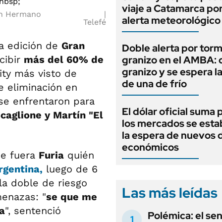
viaje a Catamarca por
an Hermano
alerta meteorológico
Telefé
ta edición de
Gran
Doble alerta por tor
cibir
más del 60% de
granizo en el AMBA: 
granizo y se espera l
ity más visto de
de una de frío
e eliminación en
se enfrentaron para
El dólar oficial suma 
Scaglione y Martín "El
los mercados se estab
la espera de nuevos 
económicos
ue fuera
Furia
quién
gentina,
luego de 6
 la doble de riesgo
Las más leídas
menazas: "
se que me
a
", sentenció
Polémica: el se