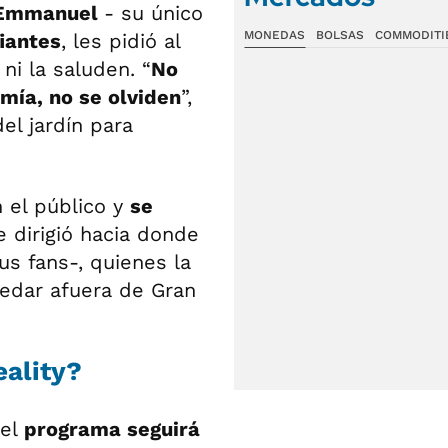
e Emmanuel
- su único
MONEDAS
BOLSAS
COMMODITI
fiantes
, les pidió al
ni la saluden. “
No
mía, no se olviden
”,
el jardín para
n el público y
se
 dirigió hacia donde
us fans-, quienes la
uedar afuera de Gran
eality?
 el
programa seguirá