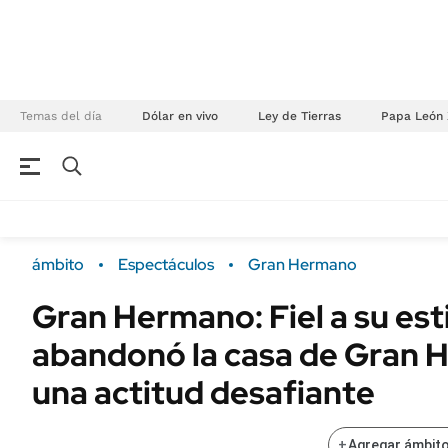
Temas del día
Dólar en vivo
Ley de Tierras
Papa León 
NEGOCIOS
ÚLTIMAS NOTICIAS
Especiales Ámbito
ECONOMÍA
ámbito
Espectáculos
Gran Hermano
Real Estate
Banco de Datos
Gran Hermano: Fiel a su esti
Sustentabilidad
Campo
abandonó la casa de Gran 
Seguros
FINANZAS
ENERGY REPORT
una actitud desafiante
Dólar
POLÍTICA
Mercados
+
Agregar ámbito
Nacional