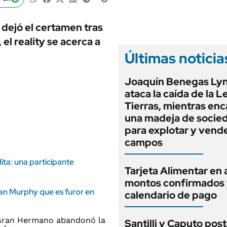
ANUARIO 2025
LIFESTYLE
EDICIÓN IMPRESA
AUTOS
 dejó el certamen tras
el reality se acerca a
Últimas noticia
Joaquín Benegas Ly
ataca la caída de la L
Tierras, mientras en
una madeja de socie
para explotar y vend
campos
ta: una participante
Tarjeta Alimentar en 
montos confirmados
Ryan Murphy que es furor en
calendario de pago
Santilli y Caputo pos