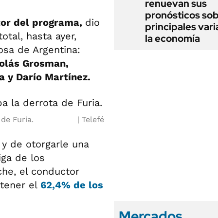
renuevan sus
pronósticos sob
tor del programa,
dio
principales vari
otal, hasta ayer,
la economía
sa de Argentina:
colás Grosman,
a y Darío Martínez.
de Furia.
Telefé
 y de otorgarle una
iga de los
che, el conductor
btener el
62,4% de los
Mercados