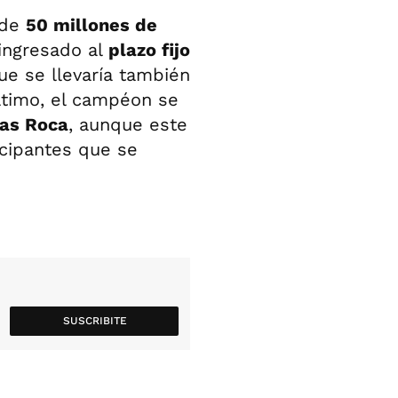
 de
50 millones de
ingresado al
plazo fijo
ue se llevaría también
último, el campéon se
das Roca
, aunque este
icipantes que se
SUSCRIBITE