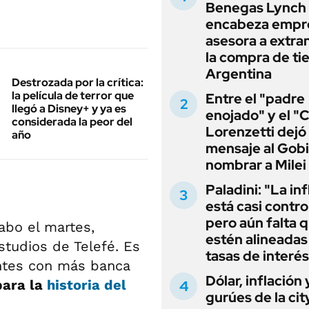
Benegas Lynch
encabeza empr
asesora a extra
la compra de ti
Argentina
Destrozada por la crítica:
la película de terror que
Entre el "padre
llegó a Disney+ y ya es
enojado" y el "C
considerada la peor del
Lorenzetti dejó
año
mensaje al Gobi
nombrar a Milei
Paladini: "La in
está casi contro
pero aún falta 
abo el martes,
estén alineadas 
studios de Telefé. Es
tasas de interés
antes con más banca
Dólar, inflación 
para la
historia del
gurúes de la cit