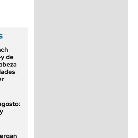
viernes de 10 a 18
s
nch
ey de
cabeza
dades
er
agosto:
 y
tergan