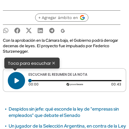
+ Agregar ámbito en
Con la aprobación en la Cámara baja, el Gobierno podrá derogar
decenas de leyes. El proyecto fue impulsado por Federico
Sturzenegger.
×
Toca para escuchar
ESCUCHAR EL RESUMEN DE LA NOTA
Tiempo transcurrido: 0 segundos
Dura
00:00
00:43
Despidos sin jefe: qué esconde la ley de "empresas sin
empleados" que debate el Senado
Un jugador de la Selección Argentina, en contra de la Ley