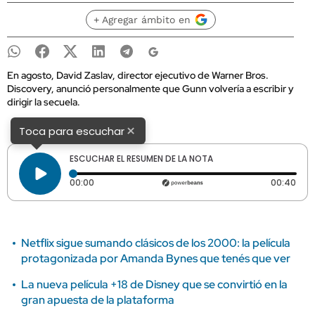
+ Agregar ámbito en
En agosto, David Zaslav, director ejecutivo de Warner Bros.
Discovery, anunció personalmente que Gunn volvería a escribir y
dirigir la secuela.
×
Toca para escuchar
ESCUCHAR EL RESUMEN DE LA NOTA
Tiempo transcurrido: 0 segundos
Dura
00:00
00:40
Netflix sigue sumando clásicos de los 2000: la película
protagonizada por Amanda Bynes que tenés que ver
La nueva película +18 de Disney que se convirtió en la
gran apuesta de la plataforma