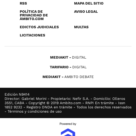
RSS
MAPA DEL SITIO
POLÍTICA DE
AVISO LEGAL
PRIVACIDAD DE
ÁMBITO.COM
EDICTOS JUDICIALES
MULTAS
LICITACIONES
MEDIAKIT
DIGITAL
TARIFARIO
DIGITAL
MEDIAKIT
AMBITO DEBATE
Edición N9414
Director: Gabriel Morini - Propietario: Nefir S.A. - Domicilio: Olleros
3551, CABA - Copyright © 2019 Ambito.com - RNPI En trámite - Issn
1852 9232 - Registro DNDA en trámite - Todos los derechos reservados
- Términos y condiciones de uso