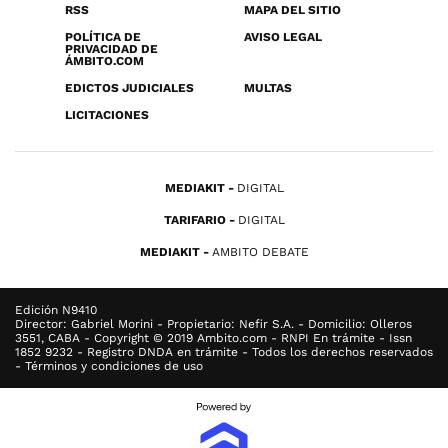
RSS
MAPA DEL SITIO
POLÍTICA DE
AVISO LEGAL
PRIVACIDAD DE
ÁMBITO.COM
EDICTOS JUDICIALES
MULTAS
LICITACIONES
MEDIAKIT
DIGITAL
TARIFARIO
DIGITAL
MEDIAKIT
AMBITO DEBATE
Edición N9410
Director: Gabriel Morini - Propietario: Nefir S.A. - Domicilio: Olleros
3551, CABA - Copyright © 2019 Ambito.com - RNPI En trámite - Issn
1852 9232 - Registro DNDA en trámite - Todos los derechos reservados
- Términos y condiciones de uso