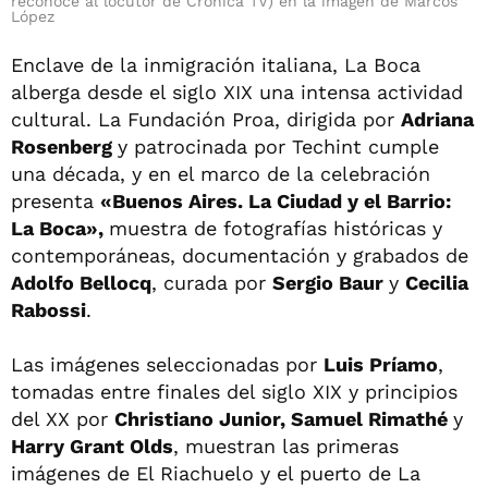
reconoce al locutor de Crónica TV) en la imagen de Marcos
López
Enclave de la inmigración italiana, La Boca
alberga desde el siglo XIX una intensa actividad
cultural. La Fundación Proa, dirigida por
Adriana
Rosenberg
y patrocinada por Techint cumple
una década, y en el marco de la celebración
presenta
«Buenos Aires. La Ciudad y el Barrio:
La Boca»,
muestra de fotografías históricas y
contemporáneas, documentación y grabados de
Adolfo Bellocq
, curada por
Sergio Baur
y
Cecilia
Rabossi
.
Las imágenes seleccionadas por
Luis Príamo
,
tomadas entre finales del siglo XIX y principios
del XX por
Christiano Junior, Samuel Rimathé
y
Harry Grant Olds
, muestran las primeras
imágenes de El Riachuelo y el puerto de La