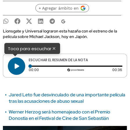
+ Agregar ámbito en
Lionsgate y Universal lograron esta hazaña con el estreno de la
película sobre Michael Jackson, hoy en Japón.
×
Toca para escuchar
ESCUCHAR EL RESUMEN DE LA NOTA
Tiempo transcurrido: 0 segundos
Dura
00:00
00:36
Jared Leto fue desvinculado de una importante película
tras las acusaciones de abuso sexual
Werner Herzog será homenajeado con el Premio
Donostia en el Festival de Cine de San Sebastián