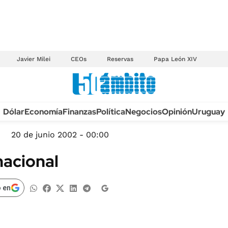
Javier Milei
CEOs
Reservas
Papa León XIV
Anuario autos 2026
Dólar
Economía
Finanzas
Política
Negocios
Opinión
Uruguay
TECNOLOGÍA
NOVEDADES FISCA
MÉXICO
20 de junio 2002 - 00:00
EDICTOS JUDICIAL
OPINIÓN
nacional
MULTAS
MUNDO
LICITACIONES
INFORMACIÓN GENERAL
 en
CUADROS TARIFAR
ESPECTÁCULOS
RECALL
DEPORTES