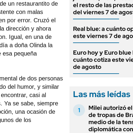
 de
un restaurantito de
el resto de las prest
del viernes 7 de agos
sistente con malas
en por error. Cruzó el
Real blue: a cuánto o
a dirección y ahora
este viernes 7 de ag
on. Igual, en una de
día a doña Olinda la
Euro hoy y Euro blue 
e esa pequeña
cuánto cotiza este vi
de agosto
imental de dos personas
ido del humor, y similar
Las más leídas
encontrar, casi al
s. Ya se sabe, siempre
Milei autorizó e
ción, una ocasión de
de tropas de Bra
gunos de los
medio de la ten
diplomática con