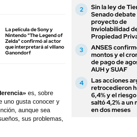
Sin la ley de Tie
Senado debate 
proyecto de
Inviolabilidad de
La película de Sony y
Nintendo "The Legend of
Propiedad Priv
Zelda" confirmó al actor
ANSES confirmó
que interpretará al villano
Ganondorf
montos y el cr
de pago de ago
AUH y SUAF
Las acciones ar
retrocedieron h
Herencia»
es, sobre
6,4% y el riesgo
ue uno gusta conocer y
saltó 4,2% a un
en dos meses
ención, aunque sea
 sueños, sus problemas,