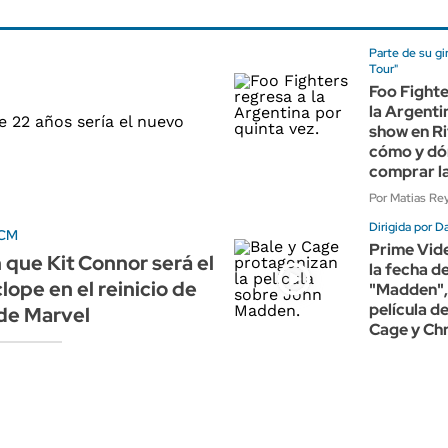
Parte de su gi
Tour"
Foo Fighte
la Argenti
show en Ri
cómo y d
comprar l
Por Matias Re
Dirigida por D
UCM
Prime Vid
que Kit Connor será el
la fecha d
lope en el reinicio de
"Madden",
película d
de Marvel
Cage y Chr