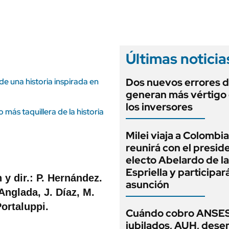
ANUARIO 2025
LIFESTYLE
EDICIÓN IMPRESA
AUTOS
Últimas noticia
Dos nuevos errores d
 de una historia inspirada en
generan más vértigo
los inversores
más taquillera de la historia
Milei viaja a Colombia
reunirá con el presid
electo Abelardo de la
Espriella y participar
 y dir.: P. Hernández.
asunción
 Anglada, J. Díaz, M.
Portaluppi.
Cuándo cobro ANSES
jubilados, AUH, dese