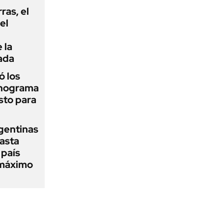
rras, el
el
 la
ada
 los
onograma
sto para
gentinas
asta
 país
 máximo