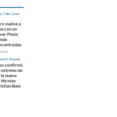
ra "Take Cover
rs vuelve a
na con un
ver Plate:
ónde
as entradas
ynoso
avid O. Russell
eo confirmó
e estreno de
 la nueva
e Nicolas
istian Bale