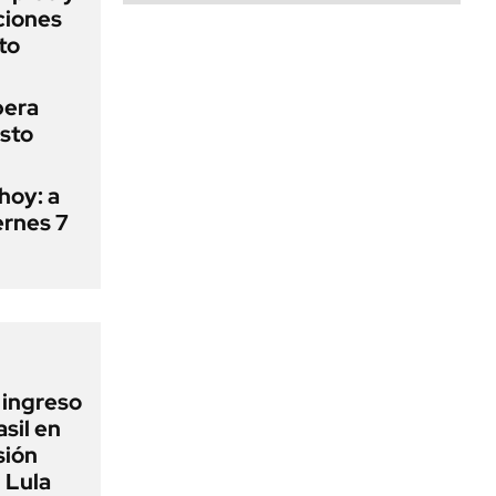
aciones
to
pera
osto
hoy: a
ernes 7
l ingreso
sil en
sión
 Lula