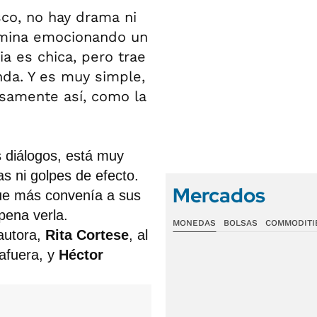
sco, no hay drama ni
rmina emocionando un
ia es chica, pero trae
nda. Y es muy simple,
samente así, como la
os diálogos, está muy
as ni golpes de efecto.
Mercados
 que más convenía a sus
pena verla.
MONEDAS
BOLSAS
COMMODITI
 autora,
Rita Cortese
, al
 afuera, y
Héctor