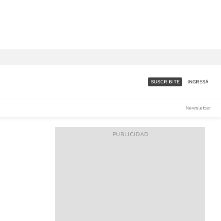
SUSCRIBITE
INGRESÁ
SUMATE A LA COMUNIDAD
Newsletter
DE ÁMBITO
LES
ACCESO FULL - $1.800/MES
ES
CORPORATIVO - CONSULTAR
Si tenés dudas comunicate
con nosotros a
IOS
suscripciones@ambito.com.ar
Llamanos al (54) 11 4556-
9147/48 o
al (54) 11 4449-3256 de lunes a