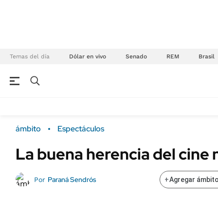
Temas del día
Dólar en vivo
Senado
REM
Brasil
NEGOCIOS
ÚLTIMAS NOTICIAS
Especiales Ámbito
ECONOMÍA
ámbito
Espectáculos
Real Estate
Banco de Datos
La buena herencia del cine 
Sustentabilidad
Campo
Seguros
FINANZAS
Paraná Sendrós
Por
+
Agregar ámbito
ENERGY REPORT
Dólar
POLÍTICA
Mercados
Nacional