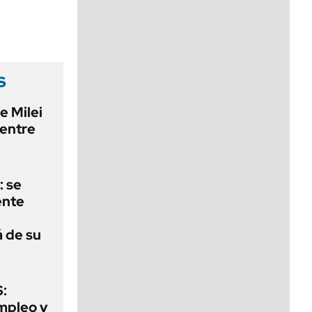
viernes de 10 a 18
s
e Milei
 entre
: se
ente
á de su
:
mpleo y