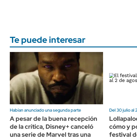
Te puede interesar
Habían anunciado una segunda parte
Del 30 julio al
A pesar de la buena recepción
Lollapalo
de la crítica, Disney+ canceló
cómo y po
una serie de Marvel tras una
festival 