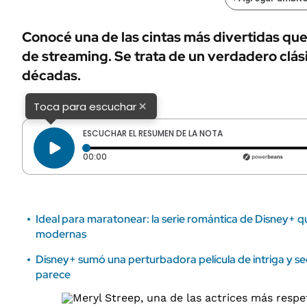
ÁMBITO DEBATE
Municipios
MEDIAKIT AMBITO DEBATE
Conocé una de las cintas más divertidas que
URUGUAY
de streaming. Se trata de un verdadero clási
décadas.
×
Toca para escuchar
ESCUCHAR EL RESUMEN DE LA NOTA
Tiempo transcurrido: 0 segundos
00:00
Ideal para maratonear: la serie romántica de Disney+ qu
modernas
Disney+ sumó una perturbadora película de intriga y s
parece