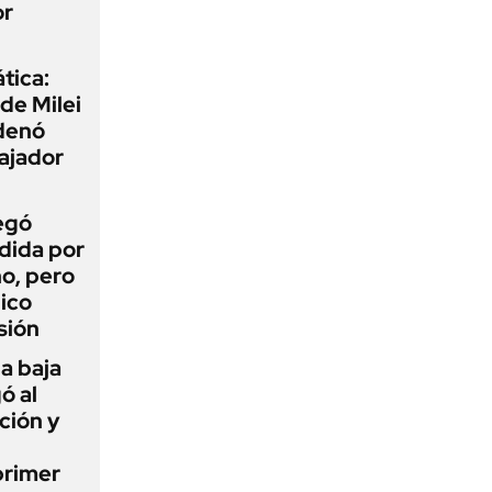
or
tica:
 de Milei
rdenó
bajador
egó
dida por
o, pero
ico
sión
a baja
ó al
ción y
primer