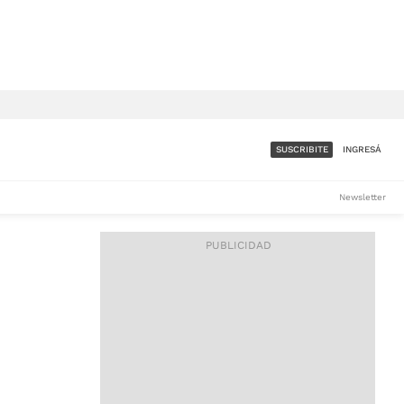
SUSCRIBITE
INGRESÁ
SUMATE A LA COMUNIDAD
Newsletter
DE ÁMBITO
LES
ACCESO FULL - $1.800/MES
ES
CORPORATIVO - CONSULTAR
Si tenés dudas comunicate
con nosotros a
IOS
suscripciones@ambito.com.ar
Llamanos al (54) 11 4556-
9147/48 o
al (54) 11 4449-3256 de lunes a