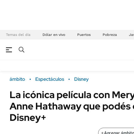
Temas del día
Dólar en vivo
Puertos
Pobreza
Jav
NEGOCIOS
ÚLTIMAS NOTICIAS
Especiales Ámbito
ECONOMÍA
ámbito
Espectáculos
Disney
Real Estate
Banco de Datos
La icónica película con Mery
Sustentabilidad
Campo
Anne Hathaway que podés d
Seguros
FINANZAS
ENERGY REPORT
Disney+
Dólar
POLÍTICA
Mercados
+
Agregar ámbito
Nacional