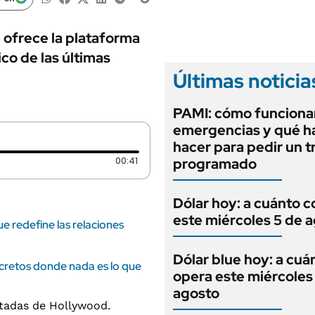
ANUARIO 2025
LIFESTYLE
EDICIÓN IMPRESA
AUTOS
 ofrece la plataforma
co de las últimas
Últimas noticia
PAMI: cómo funcionan
emergencias y qué h
hacer para pedir un t
Duración: 41 segundos
00:41
programado
Dólar hoy: a cuánto c
este miércoles 5 de 
e redefine las relaciones
Dólar blue hoy: a cuá
ecretos donde nada es lo que
opera este miércoles
agosto