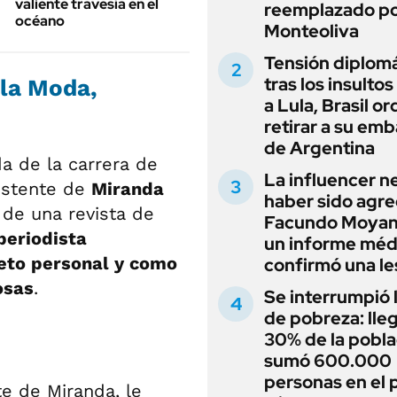
valiente travesía en el
reemplazado p
océano
Monteoliva
Tensión diplomá
tras los insultos
 la Moda,
a Lula, Brasil o
retirar a su em
de Argentina
a de la carrera de
La influencer n
istente de
Miranda
haber sido agre
a de una revista de
Facundo Moyan
periodista
un informe méd
reto personal y como
confirmó una le
osas
.
Se interrumpió l
de pobreza: lleg
30% de la pobla
sumó 600.000
personas en el 
te de Miranda, le