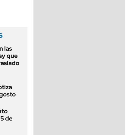
viernes de 10 a 18
s
 las
ay que
raslado
otiza
agosto
nto
 5 de