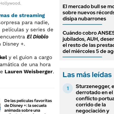
 Hollywood.
El mercado bull se m
sobre nuevos récord
rmas de streaming
disipa nubarrones
sorpresa para nadie,
películas y series de
Cuándo cobro ANSES
e encuentra
El Diablo
jubilados, AUH, dese
n Disney +.
el resto de las prest
del miércoles 5 de a
kel
y el guion a cargo
ramática de una hora
de
Lauren Weisberger
.
Las más leídas
Sturzenegger, e
derrotado en el
conflicto portua
De las películas favoritas
corrido de la
de Disney +: la secuela
negociación y
animada sobre una