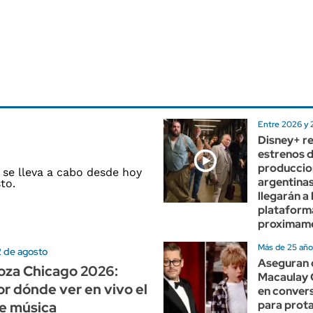
Entre 2026 y
Disney+ re
estrenos 
produccio
argentina
llegarán a 
plataform
proximam
Más de 25 añ
 2 de agosto
Aseguran 
oza Chicago 2026:
Macaulay C
r dónde ver en vivo el
en conver
para prot
de música