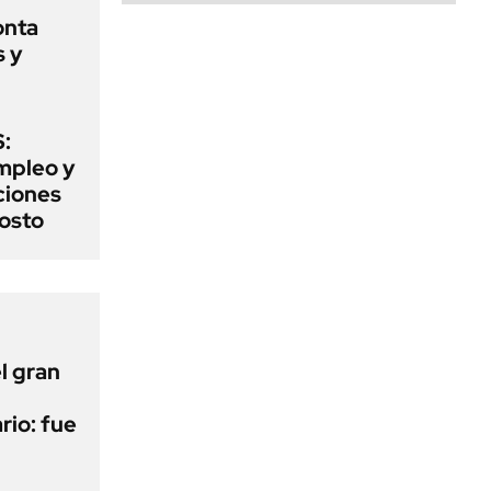
onta
s y
:
mpleo y
aciones
gosto
l gran
rio: fue