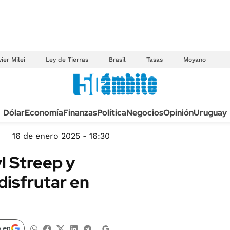
ier Milei
Ley de Tierras
Brasil
Tasas
Moyano
Anuario autos 2026
Dólar
Economía
Finanzas
Política
Negocios
Opinión
Uruguay
TECNOLOGÍA
NOVEDADES FISCA
MÉXICO
16 de enero 2025 - 16:30
EDICTOS JUDICIAL
OPINIÓN
l Streep y
MULTAS
MUNDO
isfrutar en
LICITACIONES
INFORMACIÓN GENERAL
CUADROS TARIFAR
ESPECTÁCULOS
RECALL
DEPORTES
 en