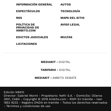
INFORMACIÓN GENERAL
AUTOS
ESPECTÁCULOS
TECNOLOGÍA
RSS
MAPA DEL SITIO
POLÍTICA DE
AVISO LEGAL
PRIVACIDAD DE
ÁMBITO.COM
EDICTOS JUDICIALES
MULTAS
LICITACIONES
MEDIAKIT
DIGITAL
TARIFARIO
DIGITAL
MEDIAKIT
AMBITO DEBATE
Edición N9410
Director: Gabriel Morini - Propietario: Nefir S.A. - Domicilio: Olleros
3551, CABA - Copyright © 2019 Ambito.com - RNPI En trámite - Issn
1852 9232 - Registro DNDA en trámite - Todos los derechos reservados
- Términos y condiciones de uso