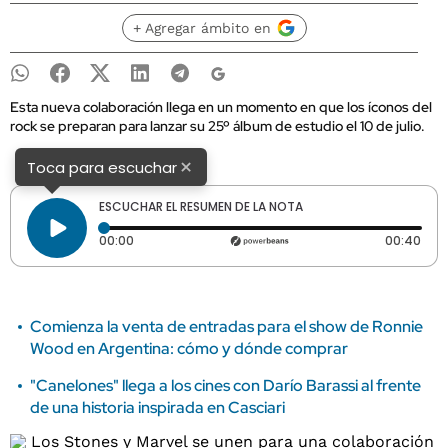
+ Agregar ámbito en
Esta nueva colaboración llega en un momento en que los íconos del
rock se preparan para lanzar su 25º álbum de estudio el 10 de julio.
×
Toca para escuchar
ESCUCHAR EL RESUMEN DE LA NOTA
Tiempo transcurrido: 0 segundos
Dura
00:00
00:40
Comienza la venta de entradas para el show de Ronnie
Wood en Argentina: cómo y dónde comprar
"Canelones" llega a los cines con Darío Barassi al frente
de una historia inspirada en Casciari