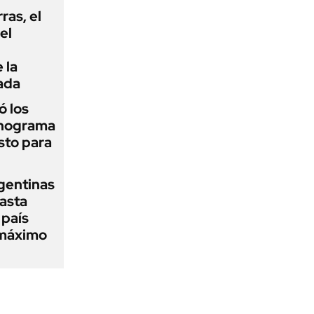
rras, el
el
 la
ada
 los
onograma
sto para
gentinas
asta
 país
 máximo