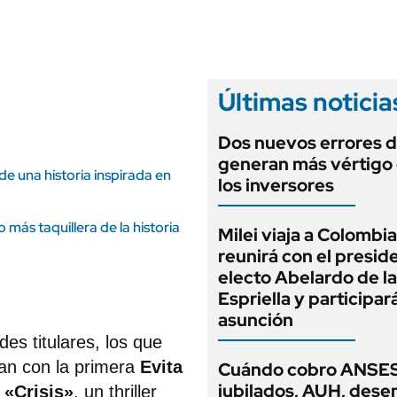
ANUARIO 2025
LIFESTYLE
EDICIÓN IMPRESA
AUTOS
Últimas noticia
Dos nuevos errores d
generan más vértigo
 de una historia inspirada en
los inversores
más taquillera de la historia
Milei viaja a Colombia
reunirá con el presid
electo Abelardo de la
Espriella y participar
asunción
es titulares, los que
ican con la primera
Evita
Cuándo cobro ANSES
jubilados, AUH, dese
n
«Crisis»
, un thriller