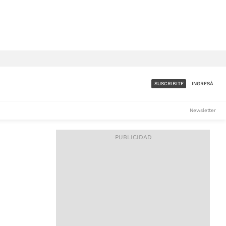
SUSCRIBITE
INGRESÁ
SUMATE A LA COMUNIDAD
Newsletter
DE ÁMBITO
LES
ACCESO FULL - $1.800/MES
ES
CORPORATIVO - CONSULTAR
Si tenés dudas comunicate
con nosotros a
IOS
suscripciones@ambito.com.ar
Llamanos al (54) 11 4556-
9147/48 o
al (54) 11 4449-3256 de lunes a