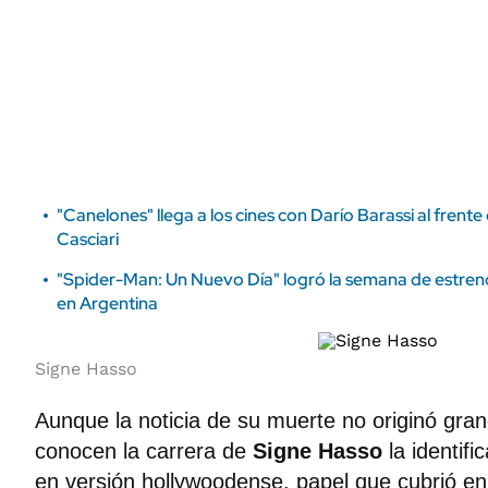
ÁMBITO DEBATE
Municipios
MEDIAKIT AMBITO DEBATE
URUGUAY
"Canelones" llega a los cines con Darío Barassi al frente
Casciari
"Spider-Man: Un Nuevo Día" logró la semana de estreno 
en Argentina
Signe Hasso
Aunque la noticia de su muerte no originó grand
conocen la carrera de
Signe Hasso
la identif
en versión hollywoodense, papel que cubrió e