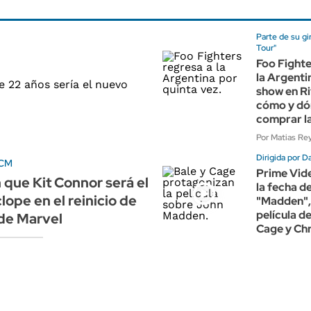
Parte de su gi
Tour"
Foo Fighte
la Argenti
show en Ri
cómo y d
comprar l
Por Matias Re
Dirigida por D
UCM
Prime Vid
que Kit Connor será el
la fecha d
lope en el reinicio de
"Madden",
película d
de Marvel
Cage y Chr