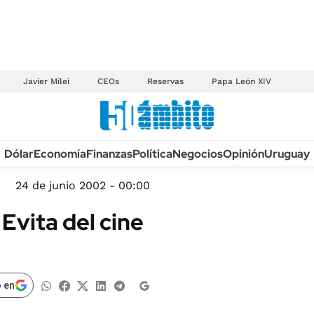
Javier Milei
CEOs
Reservas
Papa León XIV
Anuario autos 2026
Dólar
Economía
Finanzas
Política
Negocios
Opinión
Uruguay
TECNOLOGÍA
NOVEDADES FISCA
MÉXICO
24 de junio 2002 - 00:00
EDICTOS JUDICIAL
OPINIÓN
Evita del cine
MULTAS
MUNDO
LICITACIONES
INFORMACIÓN GENERAL
CUADROS TARIFAR
ESPECTÁCULOS
 en
RECALL
DEPORTES