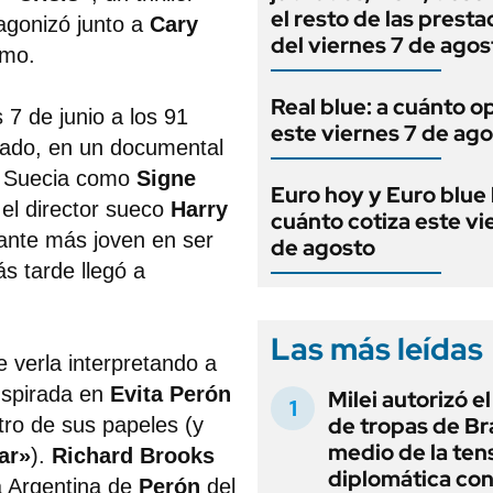
el resto de las prest
agonizó junto a
Cary
del viernes 7 de agos
smo.
Real blue: a cuánto o
7 de junio a los 91
este viernes 7 de ag
sado, en un documental
n Suecia como
Signe
Euro hoy y Euro blue 
 el director sueco
Harry
cuánto cotiza este vi
diante más joven en ser
de agosto
s tarde llegó a
Las más leídas
e verla interpretando a
nspirada en
Evita Perón
Milei autorizó e
de tropas de Bra
tro de sus papeles (y
medio de la ten
ar»
).
Richard Brooks
diplomática con
a Argentina de
Perón
del