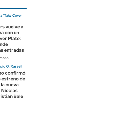
ra "Take Cover
rs vuelve a
na con un
ver Plate:
ónde
as entradas
ynoso
avid O. Russell
eo confirmó
e estreno de
 la nueva
e Nicolas
istian Bale