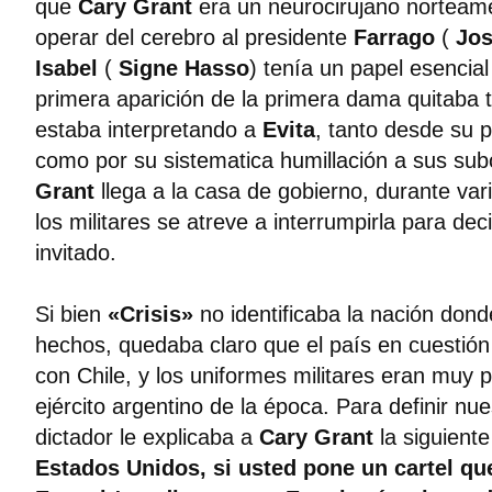
que
Cary Grant
era un neurocirujano norteam
operar del cerebro al presidente
Farrago
(
Jos
Isabel
(
Signe Hasso
) tenía un papel esencial
primera aparición de la primera dama quitaba
estaba interpretando a
Evita
, tanto desde su 
como por su sistematica humillación a sus su
Grant
llega a la casa de gobierno, durante va
los militares se atreve a interrumpirla para dec
invitado.
Si bien
«Crisis»
no identificaba la nación dond
hechos, quedaba claro que el país en cuestión 
con Chile, y los uniformes militares eran muy p
ejército argentino de la época. Para definir nues
dictador le explicaba a
Cary Grant
la siguient
Estados Unidos, si usted pone un cartel qu