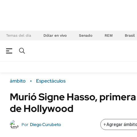
Temas del día
Dólar en vivo
Senado
REM
Brasil
NEGOCIOS
ÚLTIMAS NOTICIAS
Especiales Ámbito
ECONOMÍA
ámbito
Espectáculos
Real Estate
Banco de Datos
Murió Signe Hasso, primera 
Sustentabilidad
Campo
de Hollywood
Seguros
FINANZAS
ENERGY REPORT
Dólar
Diego Curubeto
Por
+
Agregar ámbito
POLÍTICA
Mercados
Nacional