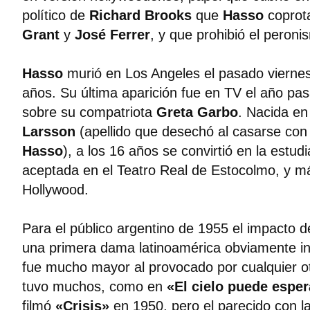
político de
Richard Brooks
que
Hasso
coprot
Grant
y
José Ferrer
, y que prohibió el peroni
Hasso
murió en Los Angeles el pasado viernes 
años. Su última aparición fue en TV el año pa
sobre su compatriota
Greta Garbo
. Nacida e
Larsson
(apellido que desechó al casarse con
Hasso
), a los 16 años se convirtió en la estu
aceptada en el Teatro Real de Estocolmo, y má
Hollywood.
Para el público argentino de 1955 el impacto d
una primera dama latinoamérica obviamente i
fue mucho mayor al provocado por cualquier o
tuvo muchos, como en
«El cielo puede esper
filmó
«Crisis»
en 1950, pero el parecido con l