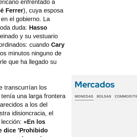
ericano enfrentado a
é Ferrer
), cuya esposa
 en el gobierno. La
 toda duda:
Hasso
peinado y su vestuario
bordinados: cuando
Cary
rios minutos ninguno de
irle que ha llegado su
Mercados
e transcurrían los
tenía una larga frontera
MONEDAS
BOLSAS
COMMODITI
arecidos a los del
tra idisioncracia, el
e lección:
«En los
e dice 'Prohibido