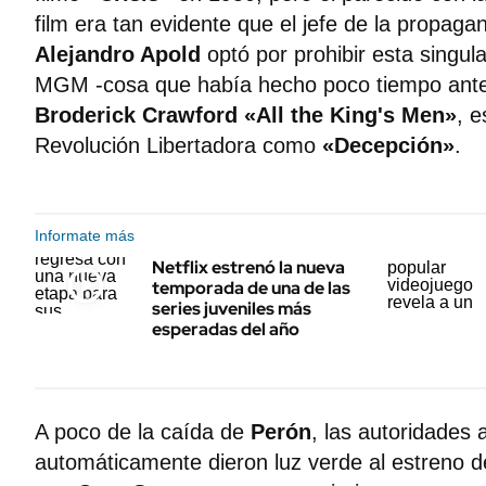
film era tan evidente que el jefe de la propagan
Alejandro Apold
optó por prohibir esta singul
MGM -cosa que había hecho poco tiempo antes
Broderick Crawford «All the King's Men»
, e
Revolución Libertadora como
«Decepción»
.
Informate más
Netflix estrenó la nueva
temporada de una de las
series juveniles más
esperadas del año
A poco de la caída de
Perón
, las autoridades 
automáticamente dieron luz verde al estreno 