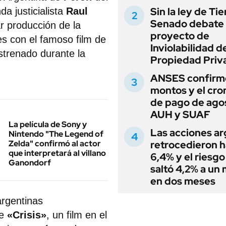
Sin la ley de Tie
da justicialista
Raul
Senado debate 
ar producción de la
proyecto de
 con el famoso film de
Inviolabilidad de
strenado durante la
Propiedad Priv
ANSES confirmó
montos y el cr
de pago de ago
AUH y SUAF
La película de Sony y
Las acciones ar
Nintendo "The Legend of
Zelda" confirmó al actor
retrocedieron h
que interpretará al villano
6,4% y el riesgo
Ganondorf
saltó 4,2% a un
en dos meses
argentinas
de
«Crisis»
, un film en el