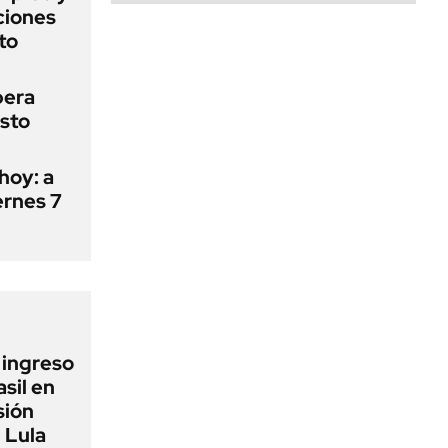
aciones
to
pera
osto
hoy: a
ernes 7
l ingreso
sil en
sión
 Lula