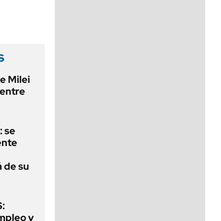
viernes de 10 a 18
s
e Milei
 entre
: se
ente
á de su
:
mpleo y