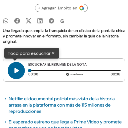
+ Agregar ámbito en
Una llegada que amplía la franquicia de un clásico de la pantalla chica
y promete innovar en el formato, sin cambiar la guía de la historia
original.
×
Toca para escuchar
ESCUCHAR EL RESUMEN DE LA NOTA
Tiempo transcurrido: 0 segundos
Dura
00:00
00:36
Netflix: el documental policial más visto de la historia
arrasa en la plataforma con más de 115 millones de
reproducciones
El esperado estreno que llega a Prime Video y promete