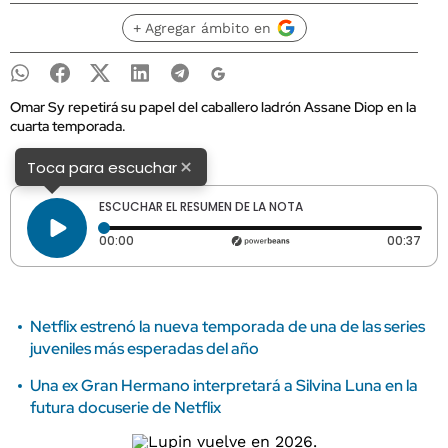
+ Agregar ámbito en
Omar Sy repetirá su papel del caballero ladrón Assane Diop en la
cuarta temporada.
×
Toca para escuchar
ESCUCHAR EL RESUMEN DE LA NOTA
Tiempo transcurrido: 0 segundos
Dura
00:00
00:37
Netflix estrenó la nueva temporada de una de las series
juveniles más esperadas del año
Una ex Gran Hermano interpretará a Silvina Luna en la
futura docuserie de Netflix