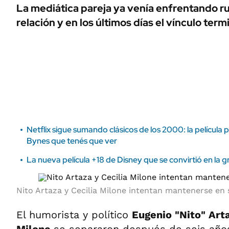
ÁMBITO DEBATE
La mediática pareja ya venía enfrentando r
Municipios
relación y en los últimos días el vínculo term
MEDIAKIT AMBITO DEBATE
URUGUAY
Netflix sigue sumando clásicos de los 2000: la pelícu
Bynes que tenés que ver
La nueva película +18 de Disney que se convirtió en la 
Nito Artaza y Cecilia Milone intentan mantenerse en 
El humorista y político
Eugenio "Nito" Art