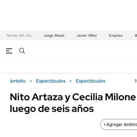
Temas del día
Jorge Messi
Javier Milei
Empleo
NEGOCIOS
ÚLTIMAS NOTICIAS
Especiales Ámbito
ECONOMÍA
ámbito
Espectáculos
Espectáculos
1
Real Estate
Banco de Datos
Nito Artaza y Cecilia Milon
Sustentabilidad
Campo
luego de seis años
Seguros
FINANZAS
ENERGY REPORT
Dólar
+
Agregar ámbito
POLÍTICA
Mercados
Nacional