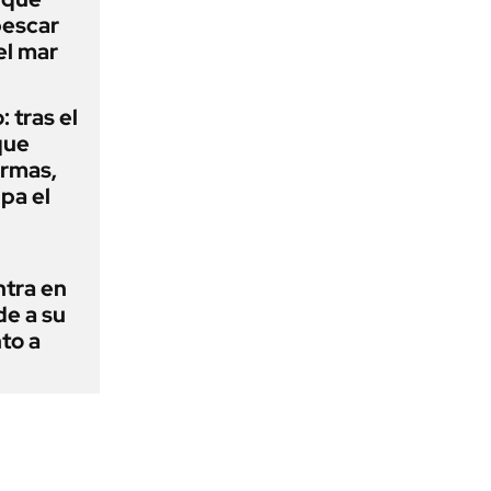
pescar
el mar
: tras el
que
armas,
ipa el
ntra en
de a su
to a