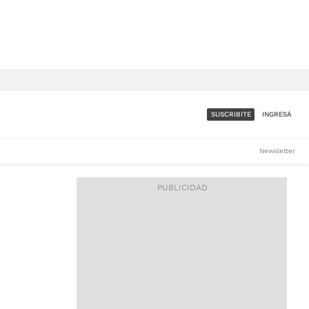
SUSCRIBITE
INGRESÁ
SUMATE A LA COMUNIDAD
Newsletter
DE ÁMBITO
LES
ACCESO FULL - $1.800/MES
ES
CORPORATIVO - CONSULTAR
Si tenés dudas comunicate
con nosotros a
IOS
suscripciones@ambito.com.ar
Llamanos al (54) 11 4556-
9147/48 o
al (54) 11 4449-3256 de lunes a