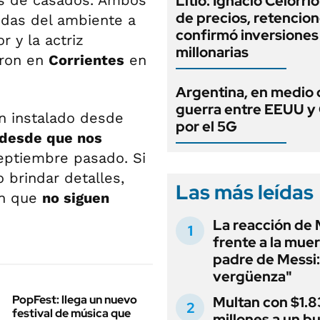
os de casados. Ambos
Litio: Ignacio Celorri
de precios, retencion
das del ambiente a
confirmó inversiones
r y la actriz
millonarias
aron en
Corrientes
en
Argentina, en medio 
guerra entre EEUU y
n instalado desde
por el 5G
 desde que nos
eptiembre pasado. Si
 brindar detalles,
Las más leídas
on que
no siguen
La reacción de 
frente a la muer
padre de Messi:
vergüenza"
PopFest: llega un nuevo
Multan con $1.8
festival de música que
millones a un b