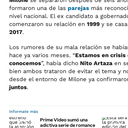
Milone
se separaron después de seis añ
formaron una de las
parejas
más reconoci
nivel nacional. El ex candidato a gobernado
comenzaron su relación en
1999
y se cas
2017
.
Los rumores de su mala relación se había
hace ya varios meses. “
Estamos en crisis
conocemos
”, había dicho
Nito Artaza
en s
bien ambos trataron de evitar el tema y no
desde el entorno de Milone ya confirmar
juntos
.
Informate más
Prime Video sumó una
adictiva serie de romance