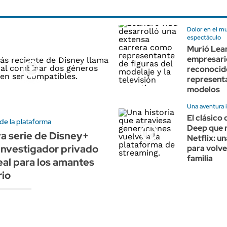
Dolor en el m
espectáculo
Murió Lea
empresari
reconocid
represent
modelos
Una aventura i
El clásico
de la plataforma
Deep que 
va serie de Disney+
Netflix: un
investigador privado
para volve
familia
eal para los amantes
rio