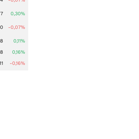
77
0,30%
50
-0,07%
68
0,11%
88
0,16%
11
-0,16%