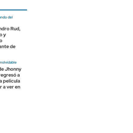
undo del
ndro Rud,
o y
o
ante de
nolvidable
 de Jhonny
regresó a
a película
r a ver en