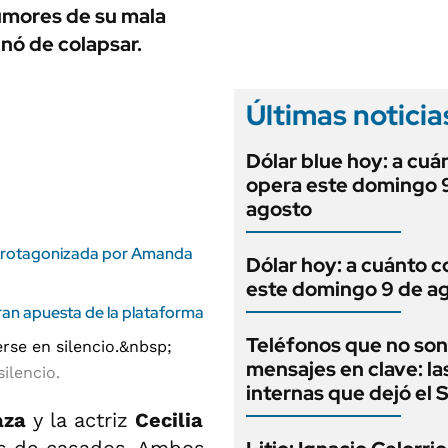
ANUARIO 2025
umores de su mala
LIFESTYLE
EDICIÓN IMPRESA
inó de colapsar.
AUTOS
Últimas noticia
Dólar blue hoy: a cuá
opera este domingo 
agosto
la protagonizada por Amanda
Dólar hoy: a cuánto c
este domingo 9 de a
gran apuesta de la plataforma
Teléfonos que no son
mensajes en clave: la
silencio.
internas que dejó el
aza
y la actriz
Cecilia