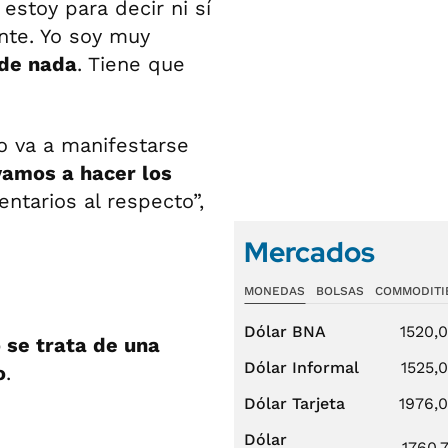
estoy para decir ni sí
ente. Yo soy muy
 de nada
. Tiene que
o va a manifestarse
amos a hacer los
ntarios al respecto”,
Mercados
MONEDAS
BOLSAS
COMMODITI
Dólar BNA
1520,
 se trata de una
Dólar Informal
1525,
o
.
Dólar Tarjeta
1976,
Dólar
1760,