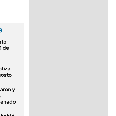
viernes de 10 a 18
s
nto
9 de
otiza
gosto
aron y
s
 Senado