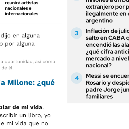
reunirá artistas
extranjero por 
nacionales e
ilegalmente en 
internacionales
argentino
Inflación de julio
salto en CABA 
encendió las al
¿qué cifra antic
mercado a nivel
na oportunidad, así como
nacional?
de él.
Messi se encue
ia Milone: ¿qué
Rosario y despi
padre Jorge jun
familiares
blar de mi vida
.
cribir un libro, yo
de mi vida que no