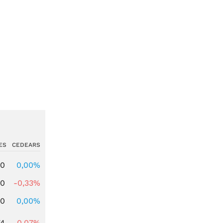
ES
CEDEARS
00
0,00%
00
-0,33%
00
0,00%
74
-0,07%