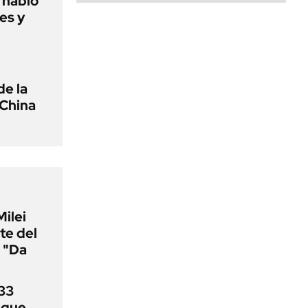
o habló
es y
de la
 China
Milei
te del
 "Da
33
uque