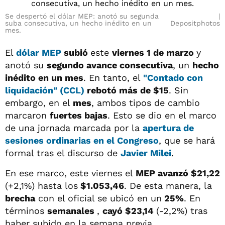
Se despertó el dólar MEP: anotó su segunda
suba consecutiva, un hecho inédito en un
Depositphotos
mes.
El
dólar MEP
subió
este
viernes 1 de marzo
y
anotó su
segundo avance consecutiva
, un
hecho
inédito en un mes
. En tanto, el
"Contado con
liquidación" (CCL)
rebotó más de $15
. Sin
embargo, en el
mes
, ambos tipos de cambio
marcaron
fuertes bajas
. Esto se dio en el marco
de una jornada marcada por la
apertura de
sesiones
ordinarias en el
Congreso
, que se hará
formal tras el discurso de
Javier Milei
.
En ese marco, este viernes el
MEP avanzó $21,22
(+2,1%) hasta los
$1.053,46
. De esta manera, la
brecha
con el oficial se ubicó en un
25%
. En
términos
semanales
,
cayó $23,14
(-2,2%) tras
haber subido en la semana previa.