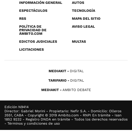
INFORMACIÓN GENERAL
AUTOS
ESPECTÁCULOS
TECNOLOGÍA
RSS
MAPA DEL SITIO
POLÍTICA DE
AVISO LEGAL
PRIVACIDAD DE
ÁMBITO.COM
EDICTOS JUDICIALES
MULTAS
LICITACIONES
MEDIAKIT
DIGITAL
TARIFARIO
DIGITAL
MEDIAKIT
AMBITO DEBATE
Edición N9414
Director: Gabriel Morini - Propietario: Nefir S.A. - Domicilio: Olleros
3551, CABA - Copyright © 2019 Ambito.com - RNPI En trámite - Issn
1852 9232 - Registro DNDA en trámite - Todos los derechos reservados
- Términos y condiciones de uso