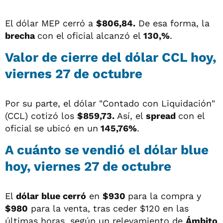
El dólar MEP cerró a
$806,84.
De esa forma, la
brecha
con el oficial alcanzó el
130,%
.
Valor de cierre del dólar CCL hoy,
viernes 27 de octubre
Por su parte, el dólar "Contado con Liquidación"
(CCL) cotizó los
$859,73.
Así, el
spread
con el
oficial se ubicó en un
145,76%
.
A cuánto se vendió el dólar blue
hoy, viernes 27 de octubre
El
dólar blue cerró
en
$930
para la compra y
$980
para la venta, tras ceder $120 en las
últimas horas, según un relevamiento de
Ámbito