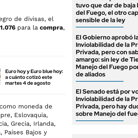
tuvo que dar de baja
del Fuego, el otro cap
gro de divisas, el
sensible de la ley
1.076
para la
compra
,
El Gobierno aprobó l
Inviolabilidad de la 
Privada, pero con sa
amargo: sin ley de Tie
Manejo del Fuego por
Euro hoy y Euro blue hoy:
de aliados
a cuánto cotizó este
martes 4 de agosto
El Senado está por v
Inviolabilidad de la 
Privada, pero hay du
como moneda de
sobre Manejo del fu
ipre, Eslovaquia,
ia, Grecia, Irlanda,
a, Países Bajos y