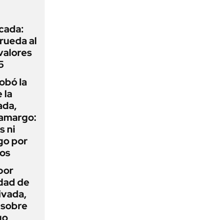
icada:
rueda al
 valores
5
obó la
 la
ada,
 amargo:
s ni
go por
dos
por
idad de
ivada,
 sobre
go