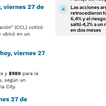
, viernes 27 de
Las acciones ar
retrocedieron h
6,4% y el riesgo
saltó 4,2% a un
ación" (CCL) cotizó
en dos meses
se ubicó en un
 hoy, viernes 27
ra y
$980
para la
s, según un
a City.
rnes 27 de