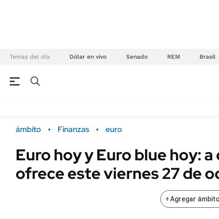
Temas del día
Dólar en vivo
Senado
REM
Brasil
NEGOCIOS
ÚLTIMAS NOTICIAS
Especiales Ámbito
ECONOMÍA
ámbito
Finanzas
euro
Real Estate
Banco de Datos
Euro hoy y Euro blue hoy: a
Sustentabilidad
Campo
ofrece este viernes 27 de o
Seguros
FINANZAS
ENERGY REPORT
Dólar
+
Agregar ámbito
POLÍTICA
Mercados
Nacional