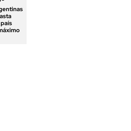
gentinas
asta
 país
 máximo