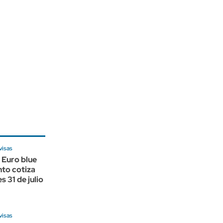
visas
 Euro blue
nto cotiza
s 31 de julio
visas