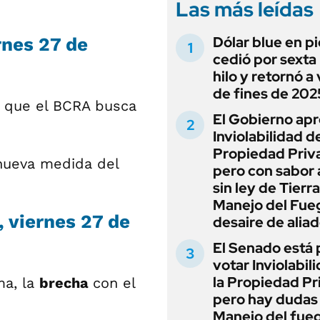
Las más leídas
Dólar blue en p
rnes 27 de
cedió por sexta 
hilo y retornó a
de fines de 202
 que el BCRA busca
El Gobierno apr
Inviolabilidad de
Propiedad Priv
nueva medida del
pero con sabor
sin ley de Tierra
Manejo del Fue
 viernes 27 de
desaire de alia
El Senado está 
votar Inviolabil
la Propiedad Pr
ma, la
brecha
con el
pero hay dudas
Manejo del fue