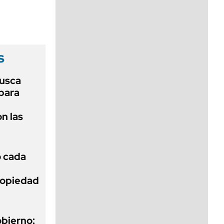
viernes de 10 a 18
s
usca
 para
n las
ó cada
Propiedad
obierno: