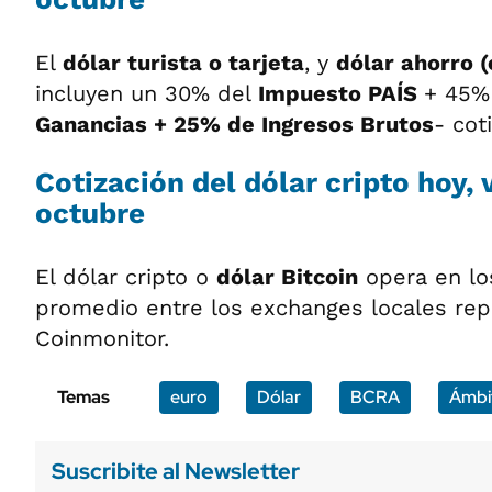
El
dólar turista o tarjeta
, y
dólar ahorro (
incluyen un 30% del
Impuesto PAÍS
+ 45%
Ganancias + 25% de Ingresos Brutos
- cot
Cotización del dólar cripto hoy, 
octubre
El dólar cripto o
dólar Bitcoin
opera en l
promedio entre los exchanges locales rep
Coinmonitor.
Temas
euro
Dólar
BCRA
Ámbi
Suscribite al Newsletter