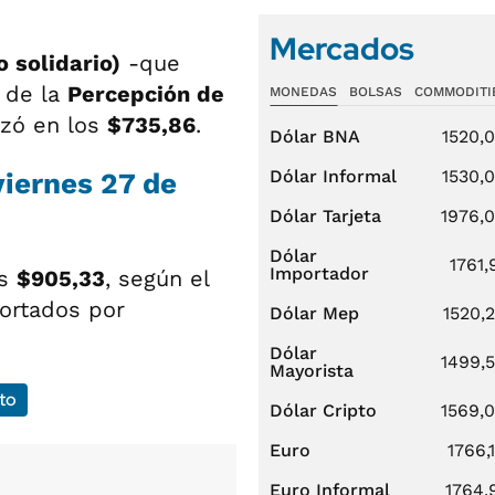
Mercados
o solidario)
-que
 de la
Percepción de
MONEDAS
BOLSAS
COMMODITI
izó en los
$735,86
.
Dólar BNA
1520,
Dólar Informal
1530,
viernes 27 de
Dólar Tarjeta
1976,
Dólar
1761,
Importador
os
$905,33
, según el
ortados por
Dólar Mep
1520,
Dólar
1499,
Mayorista
to
Dólar Cripto
1569,
Euro
1766,
Euro Informal
1764,