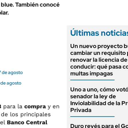
ANUARIO 2025
ro blue. También conocé
LIFESTYLE
EDICIÓN IMPRESA
lar.
AUTOS
Últimas noticia
Un nuevo proyecto b
cambiar un requisito
renovar la licencia de
conducir: qué pasa co
 7 de agosto
multas impagas
6 de agosto
Uno a uno, cómo vot
senador la ley de
Inviolabilidad de la 
8
para la
compra
y en
Privada
de los principales
 el
Banco Central
Duro revés para el G