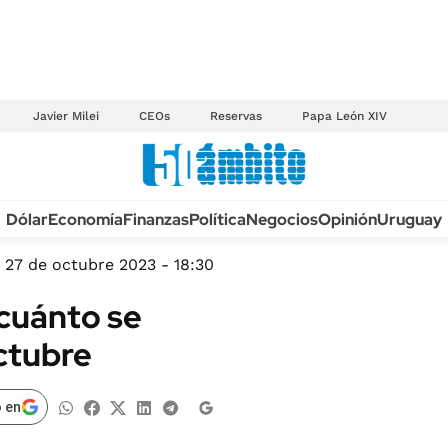
Javier Milei
CEOs
Reservas
Papa León XIV
Anuario autos 2026
Dólar
Economía
Finanzas
Política
Negocios
Opinión
Uruguay
TECNOLOGÍA
NOVEDADES FISCA
MÉXICO
27 de octubre 2023 - 18:30
EDICTOS JUDICIAL
OPINIÓN
 cuánto se
MULTAS
MUNDO
ctubre
LICITACIONES
INFORMACIÓN GENERAL
CUADROS TARIFAR
ESPECTÁCULOS
 en
RECALL
DEPORTES