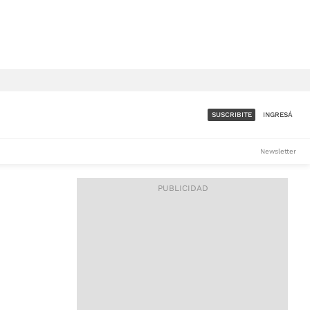
SUSCRIBITE
INGRESÁ
SUMATE A LA COMUNIDAD
Newsletter
DE ÁMBITO
LES
ACCESO FULL - $1.800/MES
ES
CORPORATIVO - CONSULTAR
Si tenés dudas comunicate
con nosotros a
IOS
suscripciones@ambito.com.ar
Llamanos al (54) 11 4556-
9147/48 o
al (54) 11 4449-3256 de lunes a