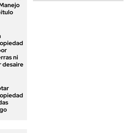
 Manejo
ítulo
a
Propiedad
bor
rras ni
 desaire
otar
Propiedad
das
ego