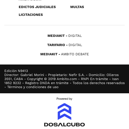
EDICTOS JUDICIALES
MULTAS
LICITACIONES
MEDIAKIT
DIGITAL
TARIFARIO
DIGITAL
MEDIAKIT
AMBITO DEBATE
Edición N9413
Director: Gabriel Morini - Propietario: Nefir S.A. - Domicilio: Olleros
3551, CABA - Copyright © 2019 Ambito.com - RNPI En trámite - Issn
1852 9232 - Registro DNDA en trámite - Todos los derechos reservados
- Términos y condiciones de uso