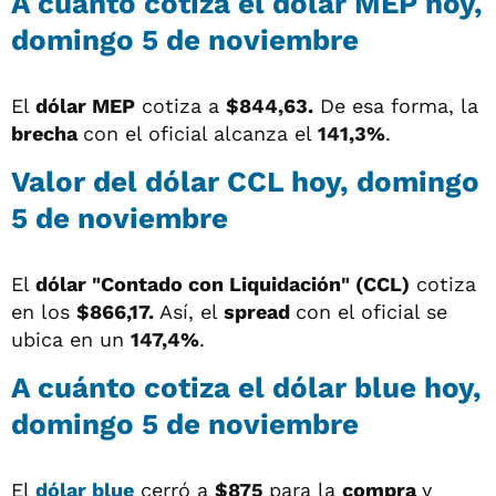
A cuánto cotiza el dólar MEP hoy,
domingo 5 de noviembre
El
dólar MEP
cotiza a
$844,63.
De esa forma, la
brecha
con el oficial alcanza el
141,3%
.
Valor del dólar CCL hoy, domingo
5 de noviembre
El
dólar "Contado con Liquidación" (CCL)
cotiza
en los
$866,17.
Así, el
spread
con el oficial se
ubica en un
147,4%
.
A cuánto cotiza el dólar blue hoy,
domingo 5 de noviembre
El
dólar blue
cerró a
$875
para la
compra
y