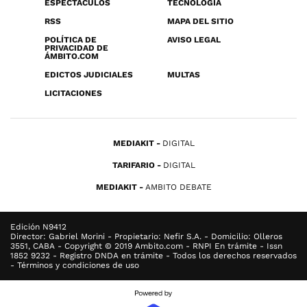
ESPECTÁCULOS
TECNOLOGÍA
RSS
MAPA DEL SITIO
POLÍTICA DE
AVISO LEGAL
PRIVACIDAD DE
ÁMBITO.COM
EDICTOS JUDICIALES
MULTAS
LICITACIONES
MEDIAKIT
DIGITAL
TARIFARIO
DIGITAL
MEDIAKIT
AMBITO DEBATE
Edición N9412
Director: Gabriel Morini - Propietario: Nefir S.A. - Domicilio: Olleros
3551, CABA - Copyright © 2019 Ambito.com - RNPI En trámite - Issn
1852 9232 - Registro DNDA en trámite - Todos los derechos reservados
- Términos y condiciones de uso