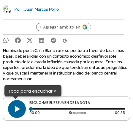
Juan Marcos Pollio
Por
+ Agregar ámbito en
Nominado por la Casa Blanca por su postura a favor de tasas más
bajas, deberá lidiar con un contexto económico desfavorable,
producto de la elevada inflación causada por la guerra. Entre los
expertos, predomina la idea de que tendrá un enfoque pragmático
y que buscará mantener la institucionalidad del banco central
norteamericano.
×
Toca para escuchar
ESCUCHAR EL RESUMEN DE LA NOTA
Tiempo transcurrido: 0 segundos
Dura
00:00
00:35