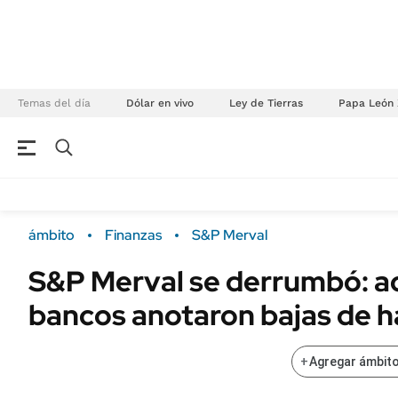
Temas del día
Dólar en vivo
Ley de Tierras
Papa León 
NEGOCIOS
ÚLTIMAS NOTICIAS
Especiales Ámbito
ECONOMÍA
ámbito
Finanzas
S&P Merval
Real Estate
Banco de Datos
S&P Merval se derrumbó: a
Sustentabilidad
Campo
bancos anotaron bajas de h
Seguros
FINANZAS
ENERGY REPORT
Dólar
+
Agregar ámbito
POLÍTICA
Mercados
Nacional