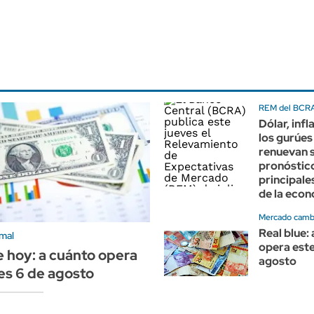
REM del BCRA 
Dólar, infl
los gurúes 
renuevan 
pronóstico
principale
de la eco
Mercado cambi
Real blue:
mal
opera este
e hoy: a cuánto opera
agosto
es 6 de agosto