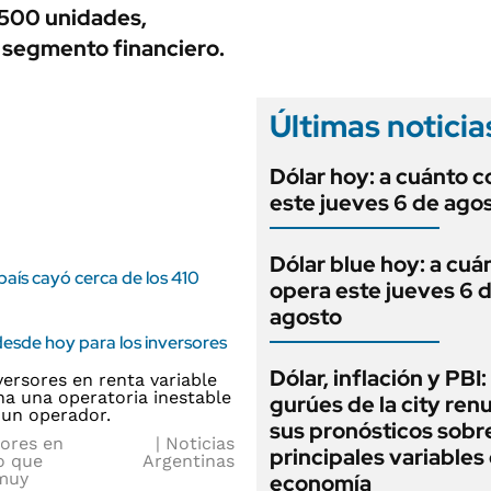
ANUARIO 2025
,500 unidades,
LIFESTYLE
EDICIÓN IMPRESA
 segmento financiero.
AUTOS
Últimas noticia
Dólar hoy: a cuánto c
este jueves 6 de ago
Dólar blue hoy: a cuá
país cayó cerca de los 410
opera este jueves 6 
agosto
desde hoy para los inversores
Dólar, inflación y PBI:
gurúes de la city re
sus pronósticos sobre
sores en
Noticias
principales variables 
o que
Argentinas
 muy
economía