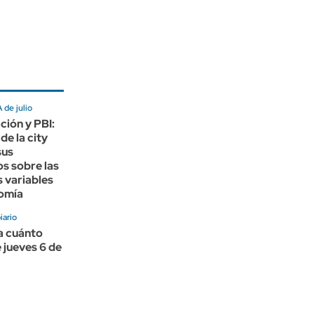
de julio
ación y PBI:
de la city
sus
s sobre las
s variables
nomía
ario
 a cuánto
 jueves 6 de