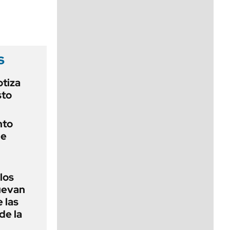
viernes de 10 a 18
s
otiza
sto
nto
de
 los
nuevan
 las
de la