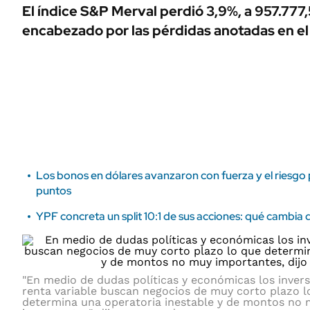
ÁMBITO DEBATE
El índice S&P Merval perdió 3,9%, a 957.777
Municipios
encabezado por las pérdidas anotadas en el
MEDIAKIT AMBITO DEBATE
URUGUAY
Los bonos en dólares avanzaron con fuerza y el riesgo 
puntos
YPF concreta un split 10:1 de sus acciones: qué cambia 
"En medio de dudas políticas y económicas los inver
renta variable buscan negocios de muy corto plazo l
determina una operatoria inestable y de montos no