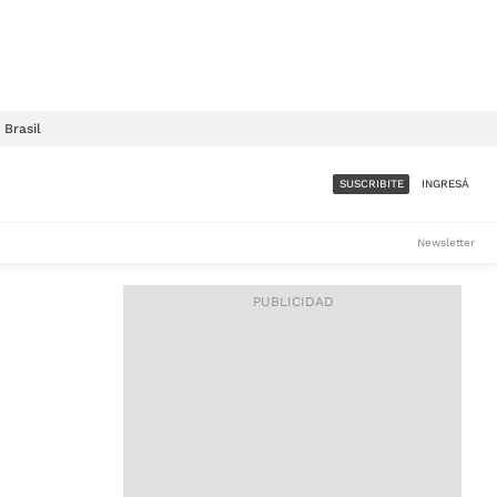
Brasil
SUSCRIBITE
INGRESÁ
SUMATE A LA COMUNIDAD
Newsletter
DE ÁMBITO
LES
ACCESO FULL - $1.800/MES
ES
CORPORATIVO - CONSULTAR
Si tenés dudas comunicate
con nosotros a
IOS
suscripciones@ambito.com.ar
Llamanos al (54) 11 4556-
9147/48 o
al (54) 11 4449-3256 de lunes a