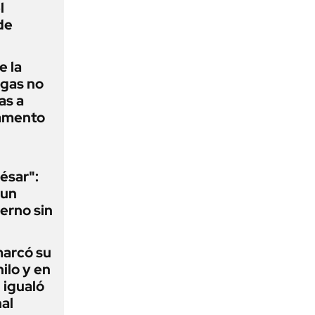
l
de
e la
agas no
as a
camento
ésar":
 un
erno sin
 marcó su
hilo y en
 igualó
al