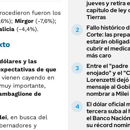
jueves y retira e
capítulo de ley 
trocedieron fueron los
Tierras
7,6%);
Mirgor
(-7,6%);
Fallo histórico d
licia
(-4,4%).
Corte: las prep
estarán obligad
xto
cubrir el medi
más caro
dólares y las
Entre el "padre
expectativas de que
enojado" y el "C
, vienen cayendo en
Lorenzetti dejó
 muy importante,
mensaje al Gobi
nombrar a Milei
Zambaglione de
El dólar oficial
tercera suba al 
lei
, en busca del
el Banco Nación
su récord nomin
obernadores y