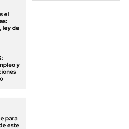
s el
as:
 ley de
:
mpleo y
aciones
to
de para
 de este