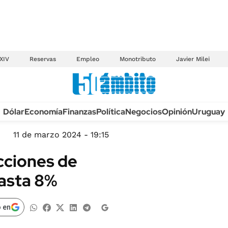
XIV
Reservas
Empleo
Monotributo
Javier Milei
Anuario autos 2026
Dólar
Economía
Finanzas
Política
Negocios
Opinión
Uruguay
TECNOLOGÍA
NOVEDADES FISCA
MÉXICO
11 de marzo 2024 - 19:15
EDICTOS JUDICIAL
OPINIÓN
cciones de
MULTAS
MUNDO
asta 8%
LICITACIONES
INFORMACIÓN GENERAL
CUADROS TARIFAR
ESPECTÁCULOS
 en
RECALL
DEPORTES