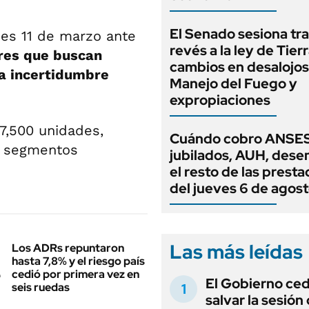
El Senado sesiona tra
es 11 de marzo ante
revés a la ley de Tierr
ores que buscan
cambios en desalojos,
a incertidumbre
Manejo del Fuego y
expropiaciones
7,500 unidades,
Cuándo cobro ANSES
s segmentos
jubilados, AUH, dese
el resto de las prest
del jueves 6 de agos
Las más leídas
Los ADRs repuntaron
hasta 7,8% y el riesgo país
cedió por primera vez en
El Gobierno ce
seis ruedas
salvar la sesión