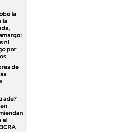
obó la
 la
ada,
 amargo:
s ni
go por
dos
ores de
más
s
 trade?
 en
omiendan
s el
l BCRA