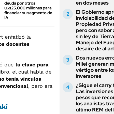
en dos meses
deuda por otros
u$s25.000 millones para
El Gobierno apr
financiar su segmento de
Inviolabilidad de
IA
Propiedad Priv
pero con sabor
sin ley de Tierra
t enfatizó la
Manejo del Fue
los docentes
desaire de alia
Dos nuevos err
Milei generan 
aló que
la clave para
vértigo entre lo
bro, el cual habla de
inversores
no tenía vínculos
¿Sigue el carry
onvencional
, pero era
Las inversiones
pesos que rec
los analistas tra
aki
último REM de