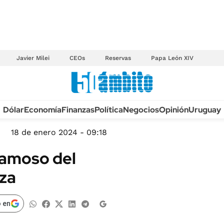
Javier Milei
CEOs
Reservas
Papa León XIV
Anuario autos 2026
Dólar
Economía
Finanzas
Política
Negocios
Opinión
Uruguay
TECNOLOGÍA
NOVEDADES FISCA
MÉXICO
18 de enero 2024 - 09:18
EDICTOS JUDICIAL
OPINIÓN
famoso del
MULTAS
MUNDO
za
LICITACIONES
INFORMACIÓN GENERAL
CUADROS TARIFAR
ESPECTÁCULOS
 en
RECALL
DEPORTES