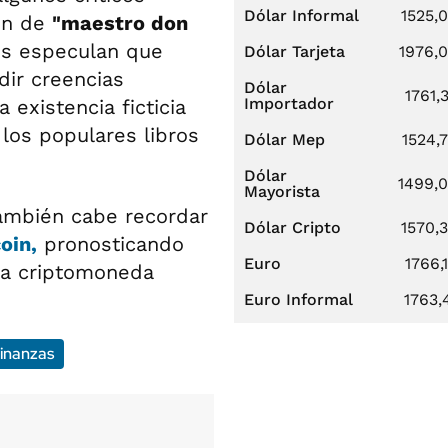
Dólar Informal
1525,
ión de
"maestro don
os especulan que
Dólar Tarjeta
1976,
dir creencias
Dólar
1761,
Importador
 existencia ficticia
los populares libros
Dólar Mep
1524,
Dólar
1499,
Mayorista
también cabe recordar
Dólar Cripto
1570,
oin,
pronosticando
Euro
1766,
la criptomoneda
Euro Informal
1763,
inanzas