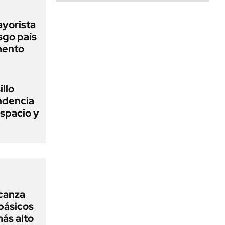
ayorista
sgo país
mento
illo
endencia
spacio y
lcanza
básicos
más alto