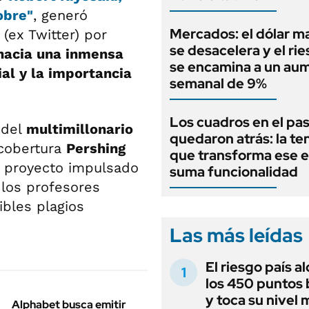
obre"
, generó
Mercados: el dólar m
(ex Twitter) por
se desacelera y el rie
hacia una inmensa
se encamina a un au
cial y la importancia
semanal de 9%
Los cuadros en el pas
 del
multimillonario
quedaron atrás: la t
 cobertura
Pershing
que transforma ese e
un proyecto impulsado
suma funcionalidad
los profesores
ibles plagios
Las más leídas
El riesgo país a
los 450 puntos 
y toca su nivel 
Alphabet busca emitir