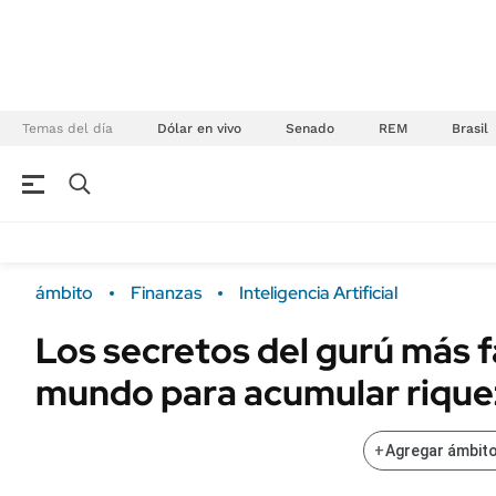
Temas del día
Dólar en vivo
Senado
REM
Brasil
NEGOCIOS
ÚLTIMAS NOTICIAS
Especiales Ámbito
ECONOMÍA
ámbito
Finanzas
Inteligencia Artificial
Real Estate
Banco de Datos
Los secretos del gurú más 
Sustentabilidad
Campo
mundo para acumular rique
Seguros
FINANZAS
ENERGY REPORT
Dólar
+
Agregar ámbito
POLÍTICA
Mercados
Nacional