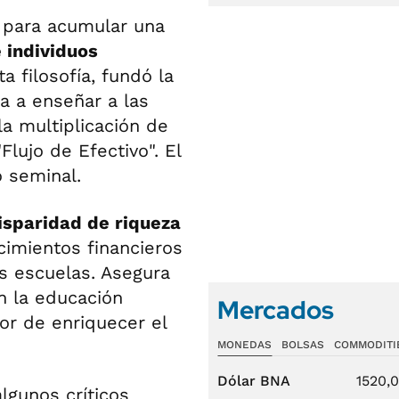
l para acumular una
 individuos
 filosofía, fundó la
a a enseñar a las
la multiplicación de
lujo de Efectivo". El
o seminal.
isparidad de riqueza
cimientos financieros
s escuelas. Asegura
n la educación
Mercados
or de enriquecer el
MONEDAS
BOLSAS
COMMODITI
Dólar BNA
1520,
algunos críticos