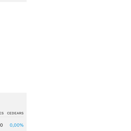
ES
CEDEARS
00
0,00%