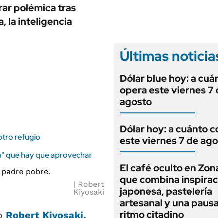
ANUARIO 2025
rar polémica tras
LIFESTYLE
EDICIÓN IMPRESA
, la inteligencia
AUTOS
Últimas noticia
Dólar blue hoy: a cuá
opera este viernes 7
agosto
Dólar hoy: a cuánto c
otro refugio
este viernes 7 de ag
ga" que hay que aprovechar
El café oculto en Zon
que combina inspirac
Robert
japonesa, pastelería
Kiyosaki
artesanal y una pausa
ritmo citadino
io
Robert Kiyosaki
,