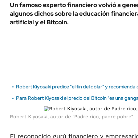
ÁMBITO DEBATE
Un famoso experto financiero volvió a gene
Municipios
algunos dichos sobre la educación financiera
MEDIAKIT AMBITO DEBATE
URUGUAY
artificial y el Bitcoin.
Robert Kiyosaki predice "el fin del dólar" y recomienda 
Para Robert Kiyosaki el precio del Bitcoin "es una gan
Robert Kiyosaki, autor de "Padre rico, padre pobre".
El reconocido gurú financiero y empresar