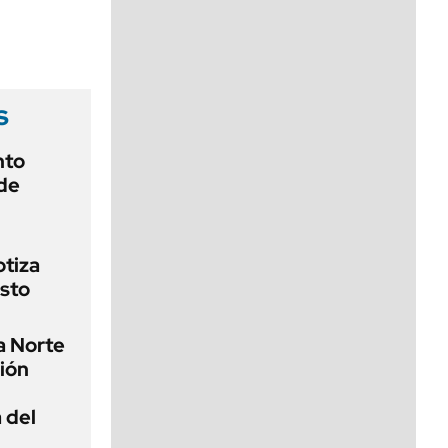
viernes de 10 a 18
s
nto
 de
otiza
osto
a Norte
ión
 del