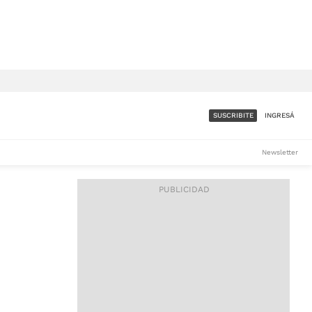
SUSCRIBITE
INGRESÁ
SUMATE A LA COMUNIDAD
Newsletter
DE ÁMBITO
LES
ACCESO FULL - $1.800/MES
ES
CORPORATIVO - CONSULTAR
Si tenés dudas comunicate
con nosotros a
IOS
suscripciones@ambito.com.ar
Llamanos al (54) 11 4556-
9147/48 o
al (54) 11 4449-3256 de lunes a