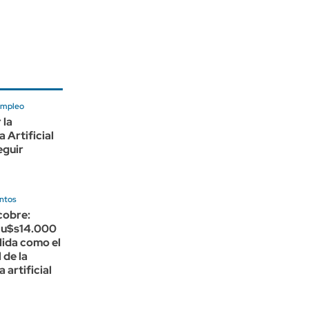
empleo
 la
a Artificial
eguir
entos
cobre:
s u$s14.000
lida como el
 de la
a artificial