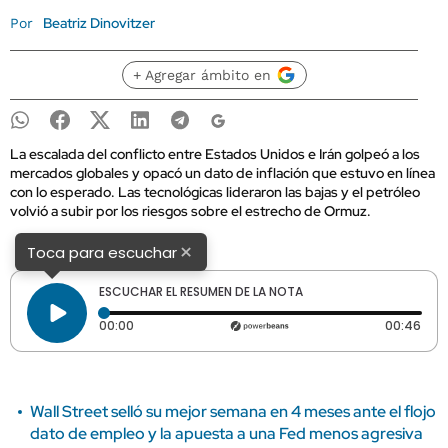
Beatriz Dinovitzer
Por
+ Agregar ámbito en
La escalada del conflicto entre Estados Unidos e Irán golpeó a los
mercados globales y opacó un dato de inflación que estuvo en línea
con lo esperado. Las tecnológicas lideraron las bajas y el petróleo
volvió a subir por los riesgos sobre el estrecho de Ormuz.
×
Toca para escuchar
ESCUCHAR EL RESUMEN DE LA NOTA
Tiempo transcurrido: 0 segundos
Dura
00:00
00:46
Wall Street selló su mejor semana en 4 meses ante el flojo
dato de empleo y la apuesta a una Fed menos agresiva