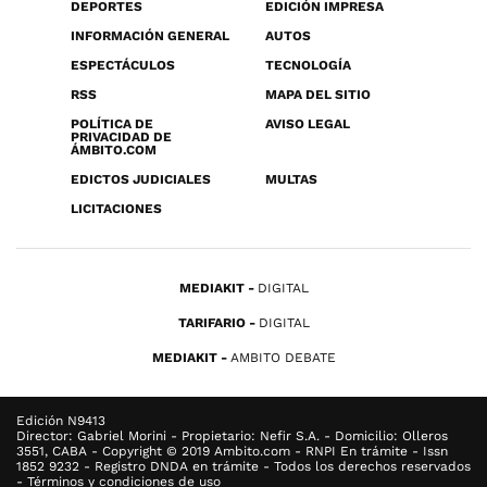
DEPORTES
EDICIÓN IMPRESA
INFORMACIÓN GENERAL
AUTOS
ESPECTÁCULOS
TECNOLOGÍA
RSS
MAPA DEL SITIO
POLÍTICA DE
AVISO LEGAL
PRIVACIDAD DE
ÁMBITO.COM
EDICTOS JUDICIALES
MULTAS
LICITACIONES
MEDIAKIT
DIGITAL
TARIFARIO
DIGITAL
MEDIAKIT
AMBITO DEBATE
Edición N9413
Director: Gabriel Morini - Propietario: Nefir S.A. - Domicilio: Olleros
3551, CABA - Copyright © 2019 Ambito.com - RNPI En trámite - Issn
1852 9232 - Registro DNDA en trámite - Todos los derechos reservados
- Términos y condiciones de uso