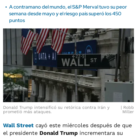
A contramano del mundo, el S&P Merval tuvo su peor
semana desde mayo y el riesgo país superó los 450
puntos
Donald Trump intensificó su retórica contra Irán y
Robb
prometió más ataques.
Miller
Wall Street
cayó este miércoles después de que
el presidente
Donald Trump
incrementara su