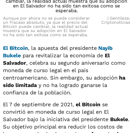
Aunque por ahora no se puede considerar
Gentileza:
un fracaso absoluto, ya que el precio del
Criptonoticias
Bitcoin puede cambiar, la realidad actual
muestra que su adopción en El Salvador
no ha sido tan exitosa como se esperaba.
El Bitcoin
, la apuesta del presidente
Nayib
Bukele
para revitalizar la economía de
El
Salvador
, celebra su segundo aniversario como
moneda de curso legal en el país
centroamericano. Sin embargo, su adopción
ha
sido limitada
y no ha logrado ganarse la
confianza de la población.
El 7 de septiembre de 2021,
el Bitcoin
se
convirtió en moneda de curso legal en El
Salvador bajo la iniciativa del presidente
Bukele
.
Su objetivo principal era reducir los costos de