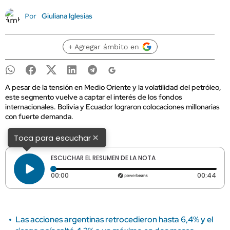
Giuliana Iglesias
Por
+ Agregar ámbito en
A pesar de la tensión en Medio Oriente y la volatilidad del petróleo,
este segmento vuelve a captar el interés de los fondos
internacionales. Bolivia y Ecuador lograron colocaciones millonarias
con fuerte demanda.
×
Toca para escuchar
ESCUCHAR EL RESUMEN DE LA NOTA
Tiempo transcurrido: 0 segundos
Dura
00:00
00:44
Las acciones argentinas retrocedieron hasta 6,4% y el