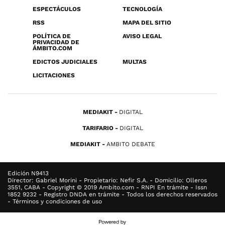
ESPECTÁCULOS
TECNOLOGÍA
RSS
MAPA DEL SITIO
POLÍTICA DE
AVISO LEGAL
PRIVACIDAD DE
ÁMBITO.COM
EDICTOS JUDICIALES
MULTAS
LICITACIONES
MEDIAKIT
DIGITAL
TARIFARIO
DIGITAL
MEDIAKIT
AMBITO DEBATE
Edición N9413
Director: Gabriel Morini - Propietario: Nefir S.A. - Domicilio: Olleros
3551, CABA - Copyright © 2019 Ambito.com - RNPI En trámite - Issn
1852 9232 - Registro DNDA en trámite - Todos los derechos reservados
- Términos y condiciones de uso