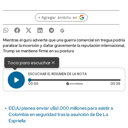
+ Agregar ámbito en
Mientras el gurú advierte que una guerra comercial sin tregua podría
paralizar la inversión y dañar gravemente la reputación internacional,
Trump se mantiene firme en su postura
×
Toca para escuchar
ESCUCHAR EL RESUMEN DE LA NOTA
Tiempo transcurrido: 0 segundos
Dura
00:00
00:39
EEUU planea enviar u$s1.000 millones para asistir a
Colombia en seguridad tras la asunción de De La
Espriella