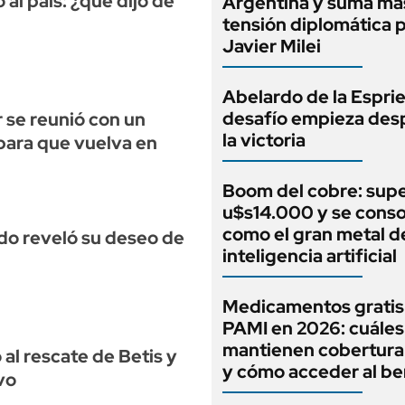
al país: ¿qué dijo de
Argentina y suma ma
tensión diplomática 
Javier Milei
Abelardo de la Espriel
desafío empieza des
r se reunió con un
la victoria
ara que vuelva en
Boom del cobre: supe
u$s14.000 y se conso
como el gran metal de
o reveló su deseo de
inteligencia artificial
Medicamentos gratis
PAMI en 2026: cuáles
mantienen cobertura
 al rescate de Betis y
y cómo acceder al be
ivo