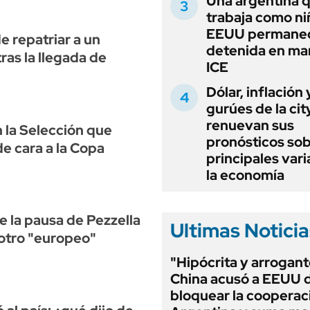
Una argentina 
trabaja como ni
EEUU permane
e repatriar a un
detenida en ma
as la llegada de
ICE
Dólar, inflación 
gurúes de la cit
renuevan sus
 la Selección que
pronósticos sob
e cara a la Copa
principales vari
la economía
e la pausa de Pezzella
Ultimas Noticia
 otro "europeo"
"Hipócrita y arrogant
China acusó a EEUU 
bloquear la cooperac