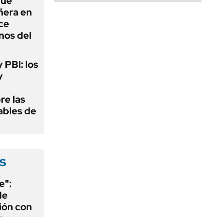
que
ñera en
ce
nos del
y PBI: los
y
re las
ables de
s
e":
de
ión con