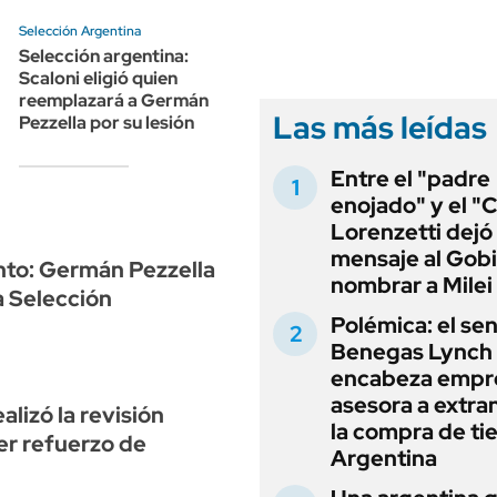
ANUARIO 2025
LIFESTYLE
Selección Argentina
EDICIÓN IMPRESA
AUTOS
Selección argentina:
Scaloni eligió quien
reemplazará a Germán
Las más leídas
Pezzella por su lesión
Entre el "padre
enojado" y el "C
Lorenzetti dejó
mensaje al Gobi
nto: Germán Pezzella
nombrar a Milei
a Selección
Polémica: el se
Benegas Lynch
encabeza empr
asesora a extra
lizó la revisión
la compra de ti
er refuerzo de
Argentina