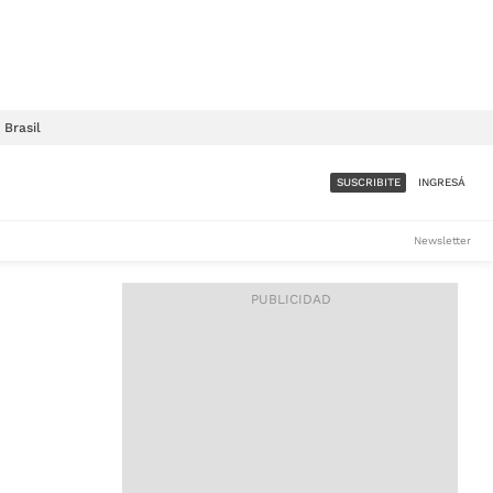
Brasil
SUSCRIBITE
INGRESÁ
SUMATE A LA COMUNIDAD
Newsletter
DE ÁMBITO
LES
ACCESO FULL - $1.800/MES
ES
CORPORATIVO - CONSULTAR
Si tenés dudas comunicate
con nosotros a
IOS
suscripciones@ambito.com.ar
Llamanos al (54) 11 4556-
9147/48 o
al (54) 11 4449-3256 de lunes a