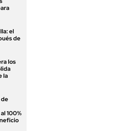
s
para
la: el
pués de
ra los
lida
 la
 de
 al 100%
neficio