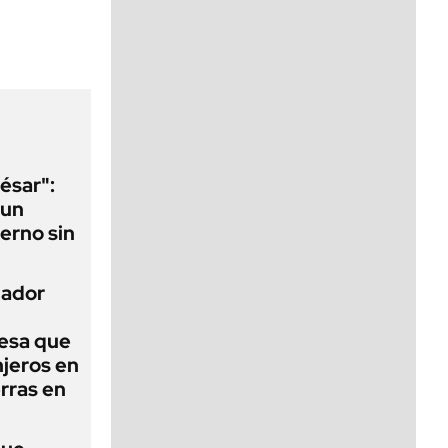
viernes de 10 a 18
ésar":
 un
erno sin
nador
esa que
njeros en
erras en