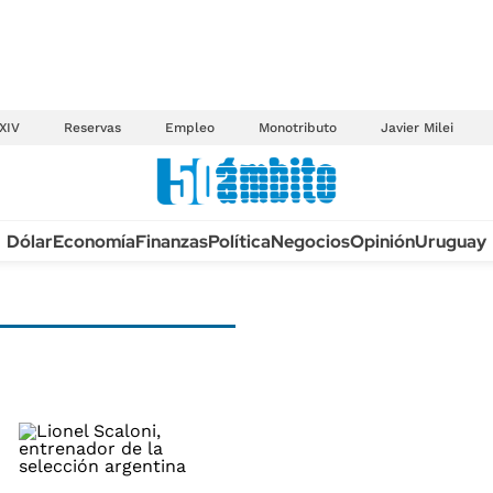
XIV
Reservas
Empleo
Monotributo
Javier Milei
Anuario autos 2026
Dólar
Economía
Finanzas
Política
Negocios
Opinión
Uruguay
TECNOLOGÍA
NOVEDADES FISCA
MÉXICO
EDICTOS JUDICIAL
OPINIÓN
MULTAS
MUNDO
LICITACIONES
INFORMACIÓN GENERAL
CUADROS TARIFAR
ESPECTÁCULOS
RECALL
DEPORTES