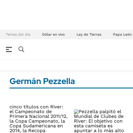
Temas del día
Dólar en vivo
Ley de Tierras
Papa León 
NEGOCIOS
ÚLTIMAS NOTICIAS
Especiales Ámbito
ECONOMÍA
Germán Pezzella
Real Estate
Banco de Datos
Sustentabilidad
Campo
Seguros
FINANZAS
ENERGY REPORT
Dólar
POLÍTICA
Mercados
Nacional