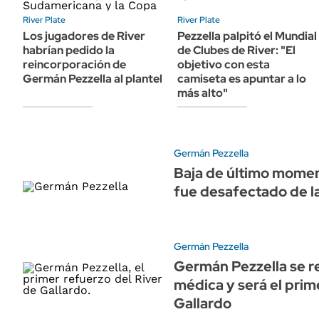
ÁMBITO DEBATE
River Plate
River Plate
Municipios
MEDIAKIT AMBITO DEBATE
Los jugadores de River
Pezzella palpitó el Mundial
URUGUAY
habrían pedido la
de Clubes de River: "El
reincorporación de
objetivo con esta
Germán Pezzella al plantel
camiseta es apuntar a lo
más alto"
Germán Pezzella
Baja de último mome
fue desafectado de l
Germán Pezzella
Germán Pezzella se rea
médica y será el prim
Gallardo