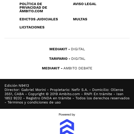
POLÍTICA DE
AVISO LEGAL
PRIVACIDAD DE
ÁMBITO.COM
EDICTOS JUDICIALES
MULTAS
LICITACIONES
MEDIAKIT
DIGITAL
TARIFARIO
DIGITAL
MEDIAKIT
AMBITO DEBATE
Edición N9413
Director: Gabriel Morini - Propietario: Nefir S.A. - Domicilio: Olleros
3551, CABA - Copyright © 2019 Ambito.com - RNPI En trámite - Issn
1852 9232 - Registro DNDA en trámite - Todos los derechos reservados
- Términos y condiciones de uso