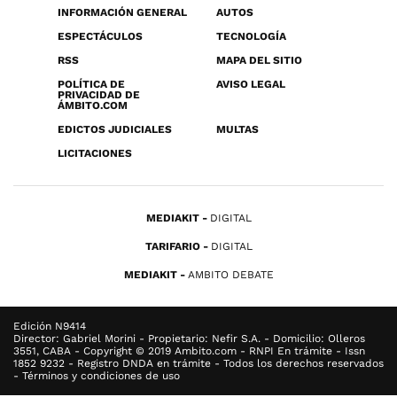
INFORMACIÓN GENERAL
AUTOS
ESPECTÁCULOS
TECNOLOGÍA
RSS
MAPA DEL SITIO
POLÍTICA DE
AVISO LEGAL
PRIVACIDAD DE
ÁMBITO.COM
EDICTOS JUDICIALES
MULTAS
LICITACIONES
MEDIAKIT
DIGITAL
TARIFARIO
DIGITAL
MEDIAKIT
AMBITO DEBATE
Edición N9414
Director: Gabriel Morini - Propietario: Nefir S.A. - Domicilio: Olleros
3551, CABA - Copyright © 2019 Ambito.com - RNPI En trámite - Issn
1852 9232 - Registro DNDA en trámite - Todos los derechos reservados
- Términos y condiciones de uso