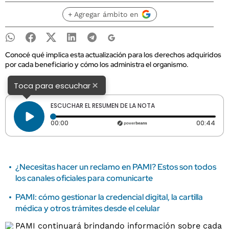
+ Agregar ámbito en
Conocé qué implica esta actualización para los derechos adquiridos
por cada beneficiario y cómo los administra el organismo.
×
Toca para escuchar
ESCUCHAR EL RESUMEN DE LA NOTA
Tiempo transcurrido: 0 segundos
Dura
00:00
00:44
¿Necesitas hacer un reclamo en PAMI? Estos son todos
los canales oficiales para comunicarte
PAMI: cómo gestionar la credencial digital, la cartilla
médica y otros trámites desde el celular