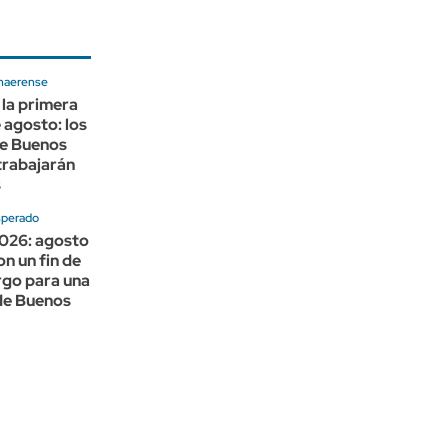
naerense
 la primera
 agosto: los
de Buenos
trabajarán
s
sperado
2026: agosto
n un fin de
rgo para una
de Buenos