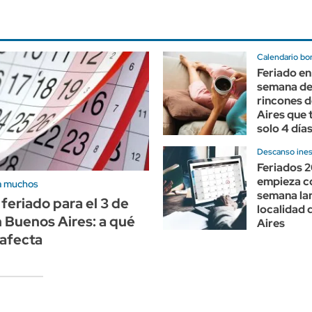
Calendario bo
Feriado en
semana de
rincones 
Aires que 
solo 4 día
Descanso ine
Feriados 
empieza co
a muchos
semana la
feriado para el 3 de
localidad 
 Buenos Aires: a qué
Aires
 afecta