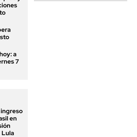
aciones
to
pera
osto
hoy: a
ernes 7
l ingreso
sil en
sión
 Lula