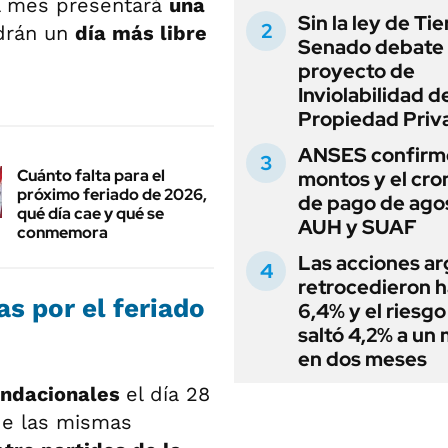
l mes presentará
una
Sin la ley de Tie
ndrán un
día más libre
Senado debate 
proyecto de
Inviolabilidad de
Propiedad Priv
ANSES confirmó
Cuánto falta para el
montos y el cr
próximo feriado de 2026,
de pago de ago
qué día cae y qué se
AUH y SUAF
conmemora
Las acciones ar
retrocedieron h
s por el feriado
6,4% y el riesgo
saltó 4,2% a un
en dos meses
undacionales
el día 28
 de las mismas