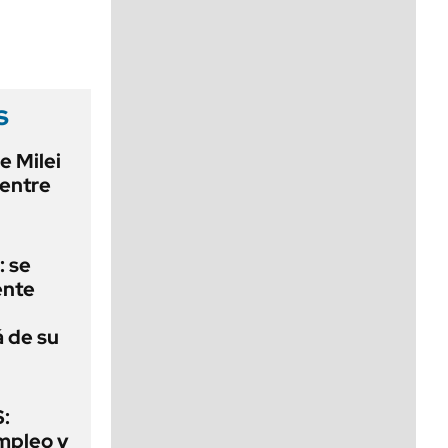
viernes de 10 a 18
s
e Milei
 entre
: se
ente
á de su
:
mpleo y