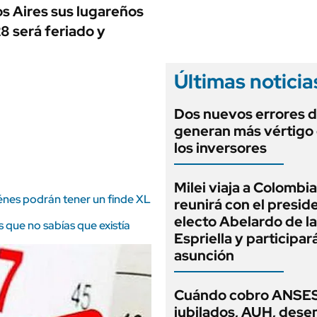
ANUARIO 2025
s Aires sus lugareños
LIFESTYLE
EDICIÓN IMPRESA
28 será feriado y
AUTOS
Últimas noticia
Dos nuevos errores d
generan más vértigo
los inversores
Milei viaja a Colombia
iénes podrán tener un finde XL
reunirá con el presid
electo Abelardo de la
s que no sabías que existía
Espriella y participar
asunción
Cuándo cobro ANSES
jubilados, AUH, dese