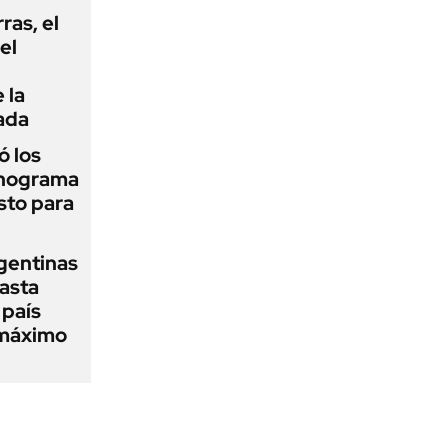
rras, el
el
 la
ada
 los
onograma
sto para
gentinas
asta
 país
 máximo