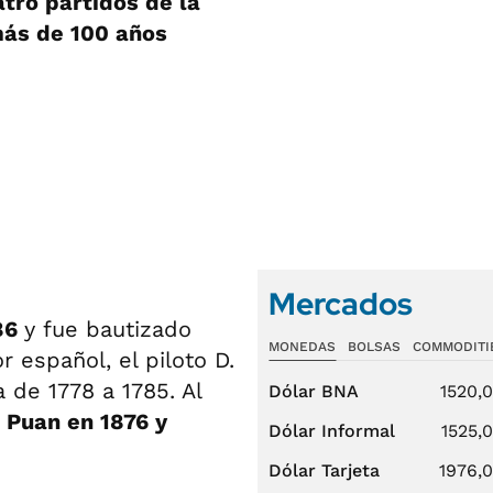
atro partidos de la
más de 100 años
Mercados
886
y fue bautizado
MONEDAS
BOLSAS
COMMODITI
 español, el piloto D.
a de 1778 a 1785. Al
Dólar BNA
1520,
 Puan en 1876 y
Dólar Informal
1525,
Dólar Tarjeta
1976,