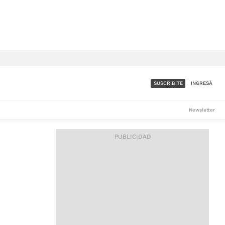
SUSCRIBITE
INGRESÁ
SUMATE A LA COMUNIDAD
Newsletter
DE ÁMBITO
LES
ACCESO FULL - $1.800/MES
ES
CORPORATIVO - CONSULTAR
Si tenés dudas comunicate
con nosotros a
IOS
suscripciones@ambito.com.ar
Llamanos al (54) 11 4556-
9147/48 o
al (54) 11 4449-3256 de lunes a