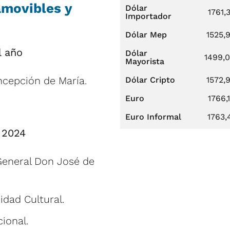
amovibles y
Dólar
1761,
Importador
Dólar Mep
1525,
l año
Dólar
1499,
Mayorista
ncepción de María.
Dólar Cripto
1572,
Euro
1766,
Euro Informal
1763,
 2024
 General Don José de
idad Cultural.
ional.