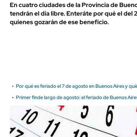
ÁMBITO DEBATE
En cuatro ciudades de la Provincia de Bueno
Municipios
tendrán el día libre. Enteráte por qué el del 
MEDIAKIT AMBITO DEBATE
URUGUAY
quienes gozarán de ese beneficio.
Por qué es feriado el 7 de agosto en Buenos Aires y qu
Primer finde largo de agosto: el feriado de Buenos Aire