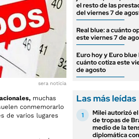
el resto de las prest
del viernes 7 de agos
Real blue: a cuánto o
este viernes 7 de ag
Euro hoy y Euro blue 
cuánto cotiza este vi
de agosto
sera noticia
Las más leídas
dacionales,
muchas
s suelen conmemorarlo
Milei autorizó e
es de varios lugares
de tropas de Bra
medio de la ten
diplomática con