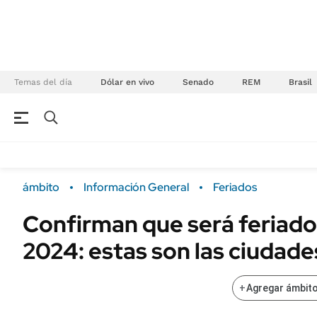
Temas del día
Dólar en vivo
Senado
REM
Brasil
NEGOCIOS
ÚLTIMAS NOTICIAS
Especiales Ámbito
ECONOMÍA
ámbito
Información General
Feriados
Real Estate
Banco de Datos
Confirman que será feriado e
Sustentabilidad
Campo
2024: estas son las ciudad
Seguros
FINANZAS
ENERGY REPORT
Dólar
+
Agregar ámbito
POLÍTICA
Mercados
Nacional