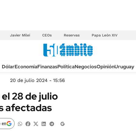
Javier Milei
CEOs
Reservas
Papa León XIV
Anuario autos 2026
Dólar
Economía
Finanzas
Política
Negocios
Opinión
Uruguay
TECNOLOGÍA
NOVEDADES FISCA
MÉXICO
20 de julio 2024 - 15:56
EDICTOS JUDICIAL
OPINIÓN
l 28 de julio
MULTAS
MUNDO
es afectadas
LICITACIONES
INFORMACIÓN GENERAL
CUADROS TARIFAR
ESPECTÁCULOS
 en
RECALL
DEPORTES