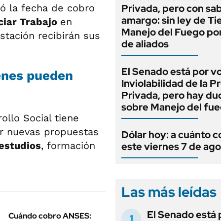
ó la fecha de cobro
Privada, pero con sa
amargo: sin ley de Tie
iar Trabajo
en
Manejo del Fuego por
estación recibirán sus
de aliados
El Senado está por v
iénes pueden
Inviolabilidad de la 
Privada, pero hay du
sobre Manejo del fu
ollo Social tiene
ar nuevas propuestas
Dólar hoy: a cuánto c
 estudios
, formación
este viernes 7 de ag
Las más leídas
El Senado está 
Cuándo cobro ANSES: