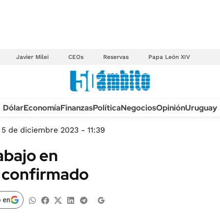
Javier Milei
CEOs
Reservas
Papa León XIV
Anuario autos 2026
Dólar
Economía
Finanzas
Política
Negocios
Opinión
Uruguay
TECNOLOGÍA
NOVEDADES FISCA
MÉXICO
5 de diciembre 2023 - 11:39
EDICTOS JUDICIAL
OPINIÓN
abajo en
MULTAS
MUNDO
 confirmado
LICITACIONES
INFORMACIÓN GENERAL
CUADROS TARIFAR
ESPECTÁCULOS
 en
RECALL
DEPORTES