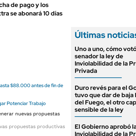
ANUARIO 2025
echa de pago y los
LIFESTYLE
EDICIÓN IMPRESA
xtra se abonará 10 días
AUTOS
Últimas noticia
Uno a uno, cómo vot
senador la ley de
Inviolabilidad de la 
Privada
asta $88.000 antes de fin de
Duro revés para el G
tuvo que dar de baja
del Fuego, el otro cap
gar Potenciar Trabajo
sensible de la ley
El Gobierno aprobó l
evas propuestas productivas
Inviolabilidad de la 