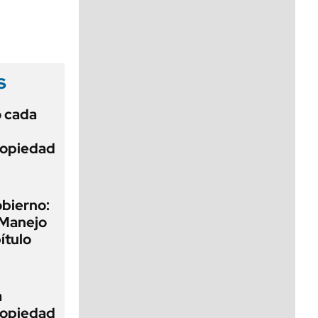
viernes de 10 a 18
s
ó cada
Propiedad
obierno:
 Manejo
ítulo
a
Propiedad