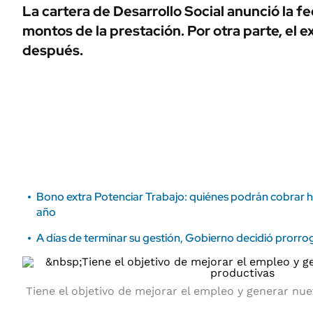
ÁMBITO DEBATE
La cartera de Desarrollo Social anunció la f
Municipios
montos de la prestación. Por otra parte, el e
MEDIAKIT AMBITO DEBATE
URUGUAY
después.
Bono extra Potenciar Trabajo: quiénes podrán cobrar h
año
A días de terminar su gestión, Gobierno decidió prorro
Tiene el objetivo de mejorar el empleo y generar nu