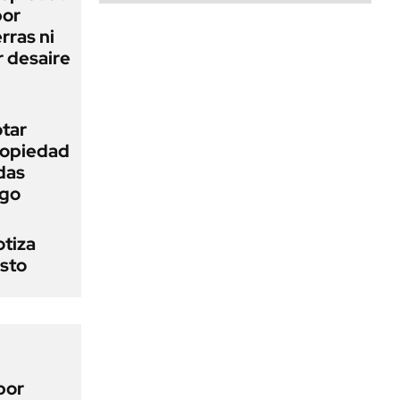
bor
rras ni
 desaire
otar
Propiedad
das
ego
otiza
osto
por