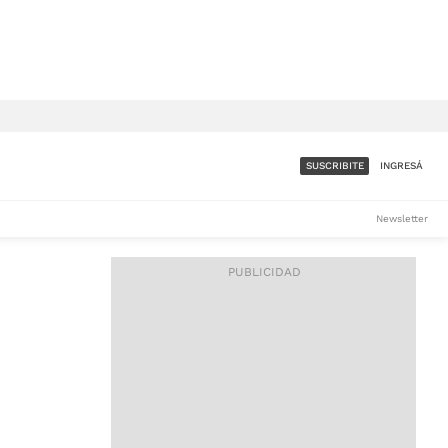
SUSCRIBITE
INGRESÁ
SUMATE A LA COMUNIDAD
Newsletter
DE ÁMBITO
LES
ACCESO FULL - $1.800/MES
ES
CORPORATIVO - CONSULTAR
Si tenés dudas comunicate
con nosotros a
IOS
suscripciones@ambito.com.ar
Llamanos al (54) 11 4556-
9147/48 o
al (54) 11 4449-3256 de lunes a