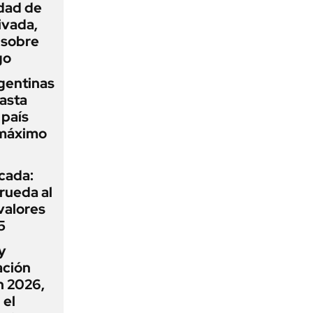
idad de
ivada,
 sobre
go
gentinas
asta
 país
 máximo
icada:
rueda al
 valores
5
y
ación
n 2026,
 el