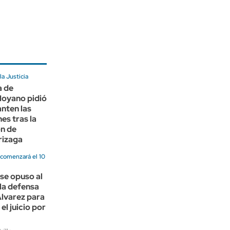
a Justicia
a de
oyano pidió
anten las
es tras la
ón de
rizaga
 comenzará el 10
 se opuso al
la defensa
Álvarez para
el juicio por