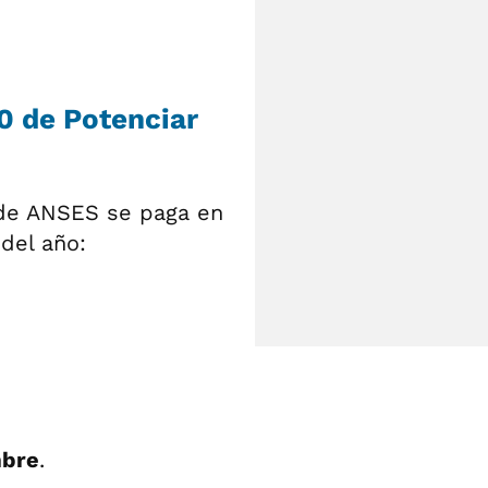
0 de Potenciar
 de ANSES se paga en
del año:
mbre
.