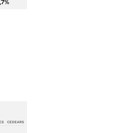
2,7%
ES
CEDEARS