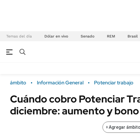
Temas del día
Dólar en vivo
Senado
REM
Brasil
NEGOCIOS
ÚLTIMAS NOTICIAS
Especiales Ámbito
ECONOMÍA
ámbito
Información General
Potenciar trabajo
Real Estate
Banco de Datos
Cuándo cobro Potenciar Tr
Sustentabilidad
Campo
diciembre: aumento y bono
Seguros
FINANZAS
ENERGY REPORT
Dólar
+
Agregar ámbito
POLÍTICA
Mercados
Nacional