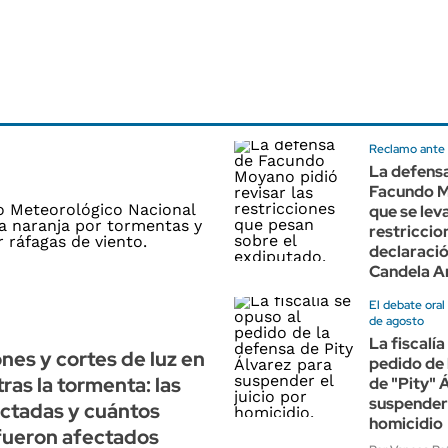
Reclamo ante l
La defens
Facundo M
que se lev
restriccion
declaraci
Candela A
El debate oral
de agosto
La fiscalía
nes y cortes de luz en
pedido de 
ras la tormenta: las
de "Pity" 
suspender 
ctadas y cuántos
homicidio
fueron afectados