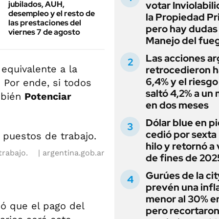
jubilados, AUH,
votar Inviolabil
desempleo y el resto de
la Propiedad Pr
las prestaciones del
pero hay dudas
viernes 7 de agosto
Manejo del fue
Las acciones ar
equivalente a la
retrocedieron h
6,4% y el riesgo
. Por ende, si todos
saltó 4,2% a un
mbién
Potenciar
en dos meses
Dólar blue en p
cedió por sexta 
hilo y retornó a
trabajo.
argentina.gob.ar
de fines de 202
Gurúes de la cit
prevén una infl
menor al 30% e
ó que el pago del
pero recortaron