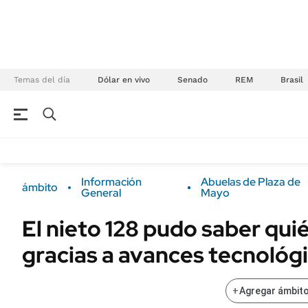
Temas del día
Dólar en vivo
Senado
REM
Brasil
NEGOCIOS
ÚLTIMAS NOTICIAS
Especiales Ámbito
ECONOMÍA
Información
Abuelas de Plaza de
ámbito
Real Estate
General
Mayo
Banco de Datos
Sustentabilidad
Campo
El nieto 128 pudo saber qui
Seguros
FINANZAS
gracias a avances tecnológ
ENERGY REPORT
Dólar
POLÍTICA
Mercados
+
Agregar ámbito
Nacional