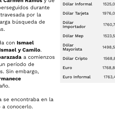
el Carmen Ramos
y de
Dólar Informal
1525,
perseguidos durante
Dólar Tarjeta
1976,
atravesada por la
 larga búsqueda de
Dólar
1760,
Importador
s.
Dólar Mep
1523,
da con
Ismael
Dólar
1498,
 Ismael y Camilo
.
Mayorista
barazada
a comienzos
Dólar Cripto
1568,
 un período de
Euro
1768,
os. Sin embargo,
Euro Informal
1763,
rmanece
año.
 se encontraba en la
 a conocerlo.