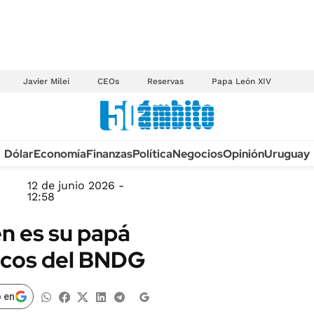
Javier Milei
CEOs
Reservas
Papa León XIV
Anuario autos 2026
Dólar
Economía
Finanzas
Política
Negocios
Opinión
Uruguay
TECNOLOGÍA
NOVEDADES FISCA
MÉXICO
12 de junio 2026 -
EDICTOS JUDICIAL
12:58
OPINIÓN
MULTAS
én es su papá
MUNDO
LICITACIONES
icos del BNDG
INFORMACIÓN GENERAL
CUADROS TARIFAR
ESPECTÁCULOS
RECALL
 en
DEPORTES