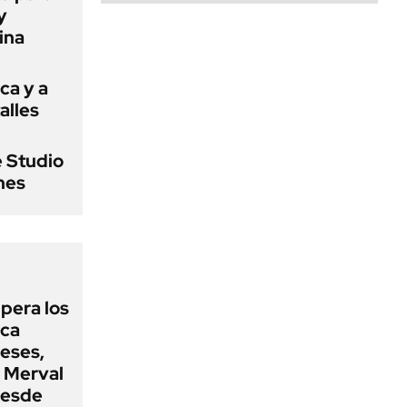
y
ina
ca y a
alles
e Studio
ines
upera los
oca
eses,
P Merval
desde