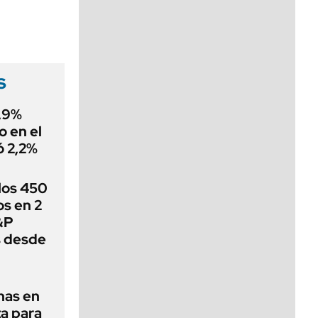
viernes de 10 a 18
s
0,9%
o en el
ó 2,2%
 los 450
s en 2
&P
s desde
nas en
a para