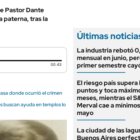
ANUARIO 2025
LIFESTYLE
de Pastor Dante
EDICIÓN IMPRESA
AUTOS
a paterna, tras la
Últimas noticia
La industria rebotó 
mensual en junio, per
primer semestre cay
Duración: 43 segundos
00:43
El riesgo país supera
puntos y toca máximo
 casa donde ocurrió el crimen
meses, mientras el S
es buscan ayuda en templos lo
Merval cae a mínimo
mayo
La ciudad de las lagu
Buenos Aires perfect