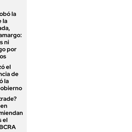
obó la
 la
ada,
 amargo:
s ni
go por
dos
zó el
ncia de
ó la
Gobierno
 trade?
 en
omiendan
s el
l BCRA