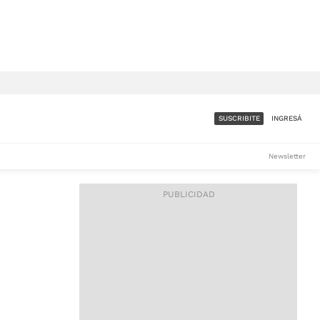
SUSCRIBITE
INGRESÁ
SUMATE A LA COMUNIDAD
Newsletter
DE ÁMBITO
LES
ACCESO FULL - $1.800/MES
ES
CORPORATIVO - CONSULTAR
Si tenés dudas comunicate
con nosotros a
IOS
suscripciones@ambito.com.ar
Llamanos al (54) 11 4556-
9147/48 o
al (54) 11 4449-3256 de lunes a