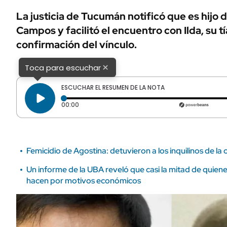
ÁMBITO DEBATE
La justicia de Tucumán notificó que es hijo 
Municipios
MEDIAKIT AMBITO DEBATE
Campos y facilitó el encuentro con Ilda, su tí
URUGUAY
confirmación del vínculo.
×
Toca para escuchar
ESCUCHAR EL RESUMEN DE LA NOTA
Tiempo transcurrido: 0 segundos
00:00
Femicidio de Agostina: detuvieron a los inquilinos de la
Un informe de la UBA reveló que casi la mitad de quien
hacen por motivos económicos