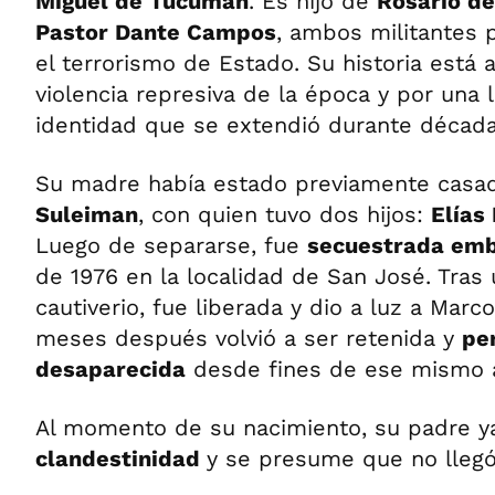
Miguel de Tucumán
. Es hijo de
Rosario d
Pastor Dante Campos
, ambos militantes 
el terrorismo de Estado. Su historia está 
violencia represiva de la época y por una
identidad que se extendió durante década
Su madre había estado previamente casa
Suleiman
, con quien tuvo dos hijos:
Elías
Luego de separarse, fue
secuestrada em
de 1976 en la localidad de San José. Tras
cautiverio, fue liberada y dio a luz a Marc
meses después volvió a ser retenida y
pe
desaparecida
desde fines de ese mismo 
Al momento de su nacimiento, su padre ya
clandestinidad
y se presume que no llegó