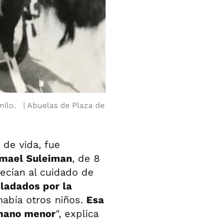
ilo.
Abuelas de Plaza de
de vida, fue
smael Suleiman
, de 8
ecían al cuidado de
sladados por la
había otros niños.
Esa
rmano menor
", explica