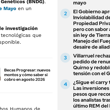
 Genéticos (BNDG)
.
mayo
de Mayo
en un
El Gobierno apr
Inviolabilidad de
Propiedad Priv
e investigación
pero con sabor
sin ley de Tierra
 tecnológicas que
Manejo del Fue
sponible.
desaire de alia
Villarruel recha
pedido de renu
Quirno y redobl
Becas Progresar: nuevos
tensión con el 
montos y cómo saber si
cobro en agosto 2026
¿Sigue el carry
Las inversiones
pesos que rec
los analistas tra
último REM de
rechos Humanos de