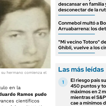
descansar en familia 
desconectar de la rut
Conmebol multó a Bo
Arruabarrena: los det
"Mi vecino Totoro" d
Ghibli, vuelve a los c
Las más leídas
 y su hermano comienza el
El riesgo país s
450 puntos y t
ulo en la
máximos en 2 m
duardo Ramos
pudo
mientras el S&
vances científicos
cae a mínimos 