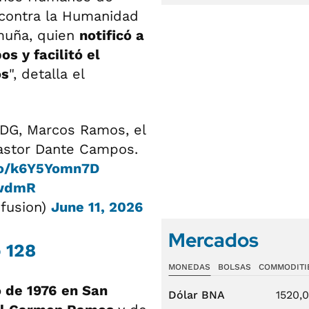
contra la Humanidad
amuña, quien
notificó a
s y facilitó el
os
", detalla el
.
NDG, Marcos Ramos, el
Pastor Dante Campos.
.co/k6Y5Yomn7D
dwdmR
fusion)
June 11, 2026
Mercados
 128
MONEDAS
BOLSAS
COMMODITI
o de 1976
en San
Dólar BNA
1520,