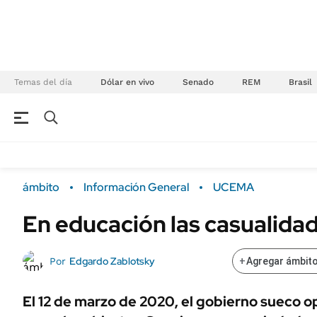
Temas del día
Dólar en vivo
Senado
REM
Brasil
NEGOCIOS
ÚLTIMAS NOTICIAS
Especiales Ámbito
ECONOMÍA
ámbito
Información General
UCEMA
Real Estate
Banco de Datos
En educación las casualida
Sustentabilidad
Campo
Seguros
FINANZAS
Edgardo Zablotsky
Por
+
Agregar ámbito
ENERGY REPORT
Dólar
POLÍTICA
Mercados
El 12 de marzo de 2020, el gobierno sueco o
Nacional