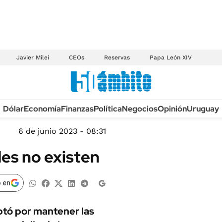
Javier Milei
CEOs
Reservas
Papa León XIV
Anuario autos 2026
Dólar
Economía
Finanzas
Política
Negocios
Opinión
Uruguay
TECNOLOGÍA
NOVEDADES FISCA
MÉXICO
6 de junio 2023 - 08:31
EDICTOS JUDICIAL
OPINIÓN
des no existen
MULTAS
MUNDO
LICITACIONES
INFORMACIÓN GENERAL
 en
CUADROS TARIFAR
ESPECTÁCULOS
RECALL
ptó por mantener las
DEPORTES