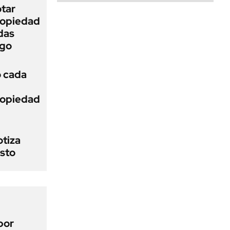
otar
Propiedad
das
ego
ó cada
Propiedad
otiza
osto
por