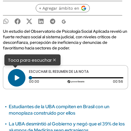
+ Agregar ámbito en
Un estudio del Observatorio de Psicología Social Aplicada reveló un
fuerte rechazo social al sistema judicial, con niveles críticos de
desconfianza, percepción de ineficiencia y denuncias de
favoritismo hacia sectores de poder.
×
Toca para escuchar
ESCUCHAR EL RESUMEN DE LA NOTA
Tiempo transcurrido: 0 segundos
Dura
00:00
00:56
Estudiantes de la UBA compiten en Brasil con un
monoplaza construido por ellos
La UBA desmintió al Gobierno y negó que el 39% de los
alumnos de Medicina sean extranjeros