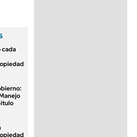
viernes de 10 a 18
s
ó cada
Propiedad
obierno:
 Manejo
ítulo
a
Propiedad