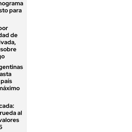
onograma
sto para
por
idad de
ivada,
 sobre
go
gentinas
asta
 país
 máximo
icada:
rueda al
 valores
5