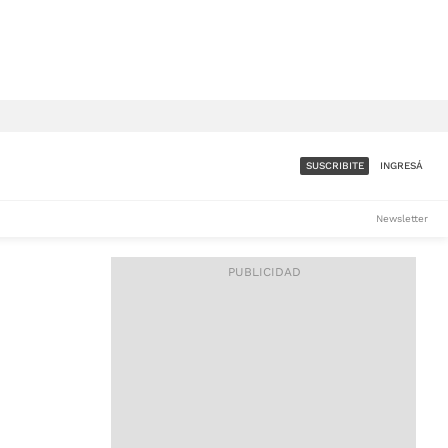
SUSCRIBITE
INGRESÁ
SUMATE A LA COMUNIDAD
Newsletter
DE ÁMBITO
LES
ACCESO FULL - $1.800/MES
ES
CORPORATIVO - CONSULTAR
Si tenés dudas comunicate
con nosotros a
IOS
suscripciones@ambito.com.ar
Llamanos al (54) 11 4556-
9147/48 o
al (54) 11 4449-3256 de lunes a