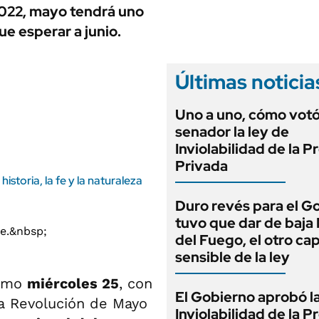
ANUARIO 2025
2022, mayo tendrá uno
LIFESTYLE
EDICIÓN IMPRESA
e esperar a junio.
AUTOS
Últimas noticia
Uno a uno, cómo vot
senador la ley de
Inviolabilidad de la 
Privada
storia, la fe y la naturaleza
Duro revés para el G
tuvo que dar de baja
del Fuego, el otro cap
sensible de la ley
ximo
miércoles 25
, con
El Gobierno aprobó l
a Revolución de Mayo
Inviolabilidad de la 