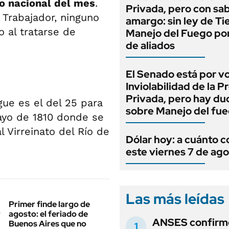
do nacional del mes
.
Privada, pero con sa
l Trabajador, ninguno
amargo: sin ley de Tie
o al tratarse de
Manejo del Fuego por
de aliados
El Senado está por v
Inviolabilidad de la 
Privada, pero hay du
gue es el del 25 para
sobre Manejo del fu
ayo de 1810 donde se
 Virreinato del Río de
Dólar hoy: a cuánto c
este viernes 7 de ag
Las más leídas
Primer finde largo de
agosto: el feriado de
ANSES confirmó
Buenos Aires que no