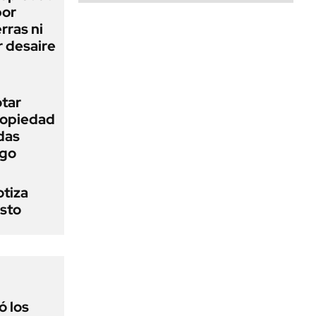
bor
rras ni
 desaire
otar
Propiedad
das
ego
otiza
osto
 los