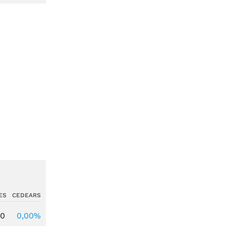
ES
CEDEARS
00
0,00%