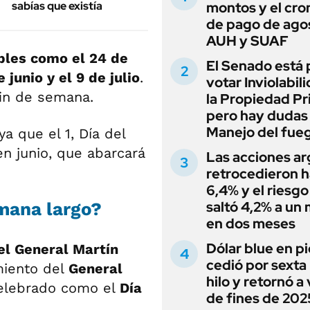
sabías que existía
montos y el cr
de pago de ago
AUH y SUAF
ibles como el 24 de
El Senado está 
 junio y el 9 de julio
.
votar Inviolabil
fin de semana.
la Propiedad Pr
pero hay dudas
Manejo del fue
ya que el 1, Día del
en junio, que abarcará
Las acciones ar
retrocedieron h
6,4% y el riesgo
saltó 4,2% a un
mana largo?
en dos meses
Dólar blue en p
el General Martín
cedió por sexta 
imiento del
General
hilo y retornó a
celebrado como el
Día
de fines de 202