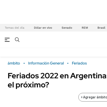
Temas del día
Dólar en vivo
Senado
REM
Brasil
NEGOCIOS
ÚLTIMAS NOTICIAS
Especiales Ámbito
ECONOMÍA
ámbito
Información General
Feriados
Real Estate
Banco de Datos
Feriados 2022 en Argentina
Sustentabilidad
Campo
el próximo?
Seguros
FINANZAS
ENERGY REPORT
Dólar
+
Agregar ámbito
POLÍTICA
Mercados
Nacional