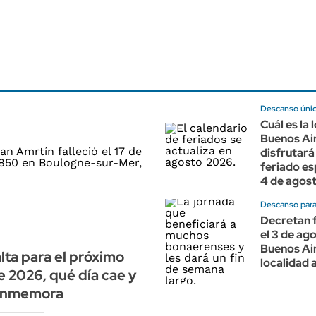
Descanso úni
Cuál es la 
Buenos Ai
disfrutará
feriado es
4 de agos
Descanso par
Decretan 
el 3 de ag
Buenos Air
lta para el próximo
localidad 
e 2026, qué día cae y
onmemora