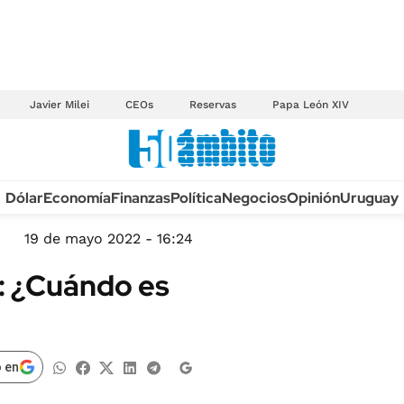
Javier Milei
CEOs
Reservas
Papa León XIV
Anuario autos 2026
Dólar
Economía
Finanzas
Política
Negocios
Opinión
Uruguay
TECNOLOGÍA
NOVEDADES FISCA
MÉXICO
19 de mayo 2022 - 16:24
EDICTOS JUDICIAL
OPINIÓN
: ¿Cuándo es
MULTAS
MUNDO
LICITACIONES
INFORMACIÓN GENERAL
CUADROS TARIFAR
ESPECTÁCULOS
 en
RECALL
DEPORTES