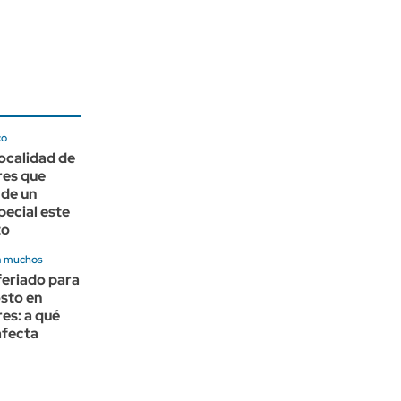
co
localidad de
res que
 de un
pecial este
to
a muchos
feriado para
osto en
es: a qué
afecta