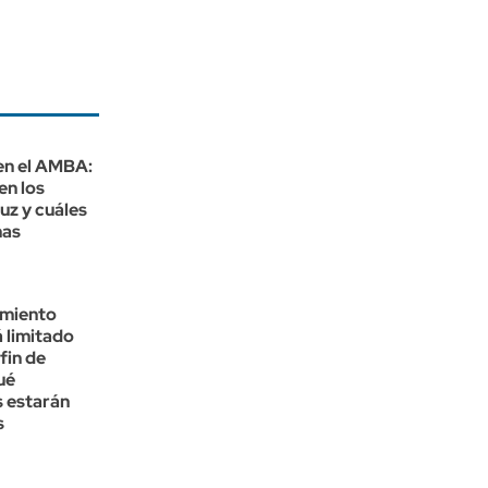
en el AMBA:
en los
luz y cuáles
nas
rmiento
 limitado
fin de
ué
s estarán
s