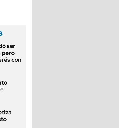
viernes de 10 a 18
s
ió ser
a pero
erés con
nto
de
otiza
sto