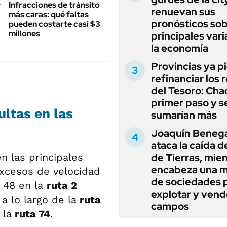
Infracciones de tránsito
renuevan sus
más caras: qué faltas
pronósticos sob
pueden costarte casi $3
millones
principales vari
la economía
Provincias ya p
refinanciar los 
del Tesoro: Chac
primer paso y s
ltas en las
sumarían más
Joaquín Beneg
ataca la caída de
en las principales
de Tierras, mie
encabeza una 
 excesos de velocidad
de sociedades 
n 48 en la
ruta 2
explotar y vend
a lo largo de la
ruta
campos
 la
ruta 74
.