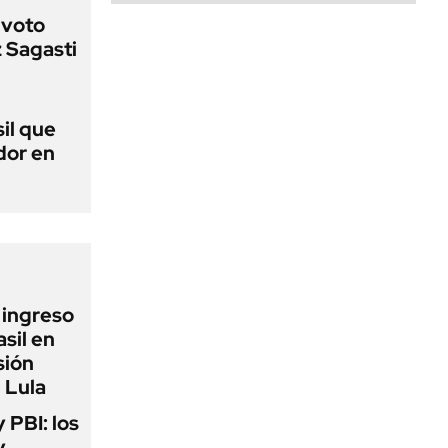
 voto
 Sagasti
sil que
dor en
l ingreso
sil en
sión
 Lula
y PBI: los
y