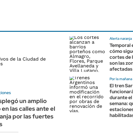
Alerta naranja
Temporal 
cómo sigu
cortes de 
son las zo
afectadas
Por la mañana
El tren Sa
funcionará
ciones
durante el 
plegó un amplio
semana: q
en las calles ante el
estacione
habilitada
anja por las fuertes
s