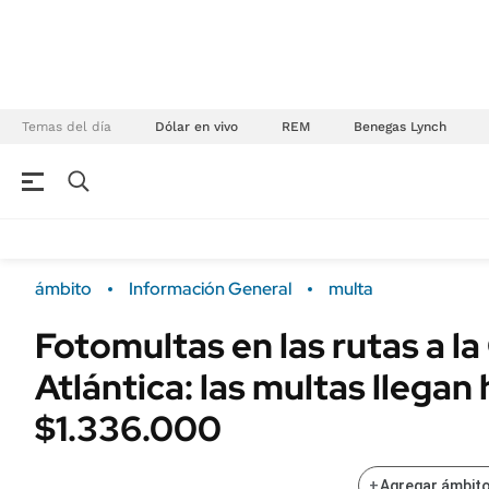
Temas del día
Dólar en vivo
REM
Benegas Lynch
NEGOCIOS
ÚLTIMAS NOTICIAS
Especiales Ámbito
ECONOMÍA
ámbito
Información General
multa
Real Estate
Banco de Datos
Fotomultas en las rutas a la
Sustentabilidad
Campo
Atlántica: las multas llegan
Seguros
FINANZAS
ENERGY REPORT
$1.336.000
Dólar
POLÍTICA
Mercados
+
Agregar ámbito
Nacional