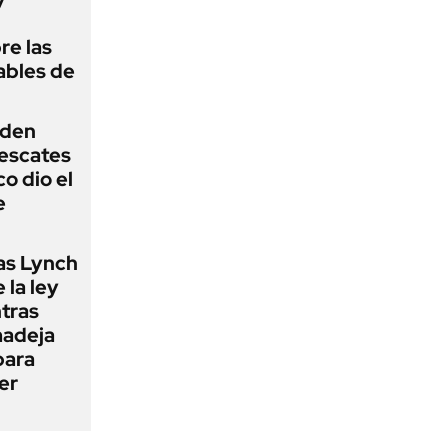
re las
ables de
iden
rescates
o dio el
e
as Lynch
 la ley
ntras
madeja
para
er