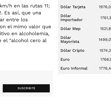
m/h en las rutas 11;
Dólar Tarjeta
1976,
2. Es así, que una
Dólar
1761,
ar entre los
Importador
 con el mimo valor que
Dólar Mep
1521,
itivo en alcoholemia,
Dólar
1499,
 el "alcohol cero al
Mayorista
Dólar Cripto
1574,
Euro
1766,
Euro Informal
1776,
SUSCRIBITE