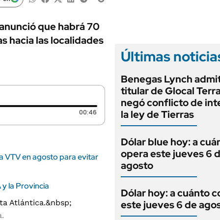
ANUARIO 2025
LIFESTYLE
EDICIÓN IMPRESA
AUTOS
 anunció que habrá 70
s hacia las localidades
Últimas noticia
Benegas Lynch admit
titular de Glocal Terr
negó conflicto de int
Duración: 46 segundos
00:46
la ley de Tierras
Dólar blue hoy: a cuá
opera este jueves 6 
la VTV en agosto para evitar
agosto
 y la Provincia
Dólar hoy: a cuánto c
este jueves 6 de ago
a.