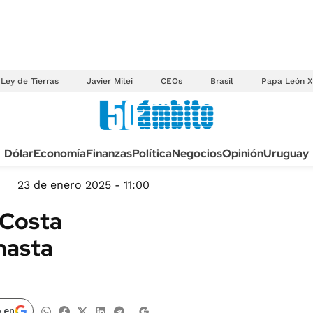
Ley de Tierras
Javier Milei
CEOs
Brasil
Papa León X
Anuario autos 2026
Dólar
Economía
Finanzas
Política
Negocios
Opinión
Uruguay
TECNOLOGÍA
NOVEDADES FISCA
MÉXICO
23 de enero 2025 - 11:00
EDICTOS JUDICIAL
OPINIÓN
 Costa
MULTAS
MUNDO
 hasta
LICITACIONES
INFORMACIÓN GENERAL
CUADROS TARIFAR
ESPECTÁCULOS
RECALL
DEPORTES
 en