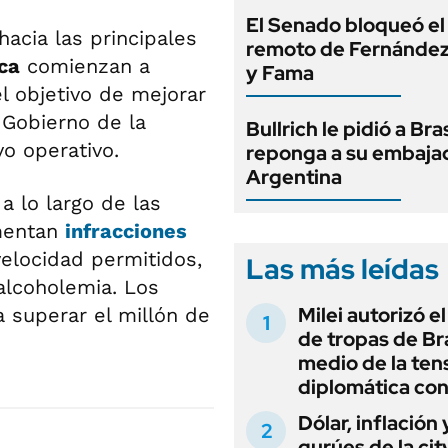
El Senado bloqueó el
acia las principales
remoto de Fernández
ca
comienzan a
y Fama
el objetivo de mejorar
l Gobierno de la
Bullrich le pidió a Bra
o operativo.
reponga a su embaja
Argentina
a lo largo de las
omentan
infracciones
velocidad permitidos,
Las más leídas
 alcoholemia. Los
Milei autorizó e
 superar el millón de
de tropas de Bra
medio de la ten
diplomática con
Dólar, inflación 
gurúes de la cit