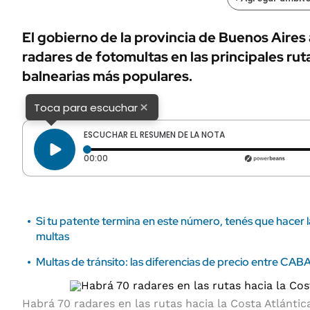
ÁMBITO DEBATE
Municipios
MEDIAKIT AMBITO DEBATE
El gobierno de la provincia de Buenos Aires
URUGUAY
radares de fotomultas en las principales ruta
balnearias más populares.
×
Toca para escuchar
ESCUCHAR EL RESUMEN DE LA NOTA
Tiempo transcurrido: 0 segundos
00:00
Si tu patente termina en este número, tenés que hacer 
multas
Multas de tránsito: las diferencias de precio entre CABA
Habrá 70 radares en las rutas hacia la Costa Atlántic