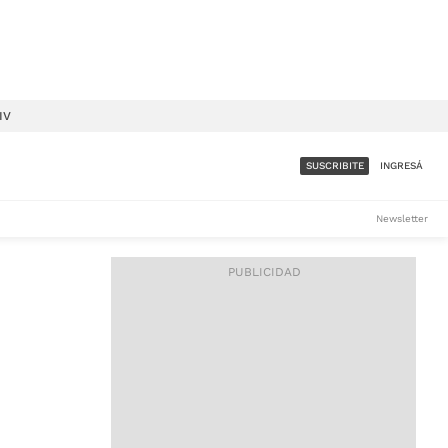
IV
SUSCRIBITE
INGRESÁ
SUMATE A LA COMUNIDAD
Newsletter
DE ÁMBITO
LES
ACCESO FULL - $1.800/MES
ES
CORPORATIVO - CONSULTAR
Si tenés dudas comunicate
con nosotros a
IOS
suscripciones@ambito.com.ar
Llamanos al (54) 11 4556-
9147/48 o
al (54) 11 4449-3256 de lunes a