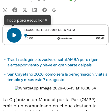
×
Toca para escuchar
ESCUCHAR EL RESUMEN DE LA NOTA
Tiempo transcurrido: 0 segundos
Dura
00:00
00:41
Tras la ciclogénesis vuelve el sol al AMBA pero rigen
alertas por viento y nieve en gran parte del país
San Cayetano 2026: cómo será la peregrinación, visita al
templo y misas este 7 de agosto
La Organización Mundial por la Paz (OMPP)
emitió un comunicado en el que destacó la