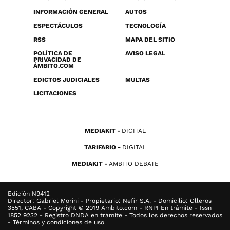
INFORMACIÓN GENERAL
AUTOS
ESPECTÁCULOS
TECNOLOGÍA
RSS
MAPA DEL SITIO
POLÍTICA DE
AVISO LEGAL
PRIVACIDAD DE
ÁMBITO.COM
EDICTOS JUDICIALES
MULTAS
LICITACIONES
MEDIAKIT
DIGITAL
TARIFARIO
DIGITAL
MEDIAKIT
AMBITO DEBATE
Edición N9412
Director: Gabriel Morini - Propietario: Nefir S.A. - Domicilio: Olleros
3551, CABA - Copyright © 2019 Ambito.com - RNPI En trámite - Issn
1852 9232 - Registro DNDA en trámite - Todos los derechos reservados
- Términos y condiciones de uso