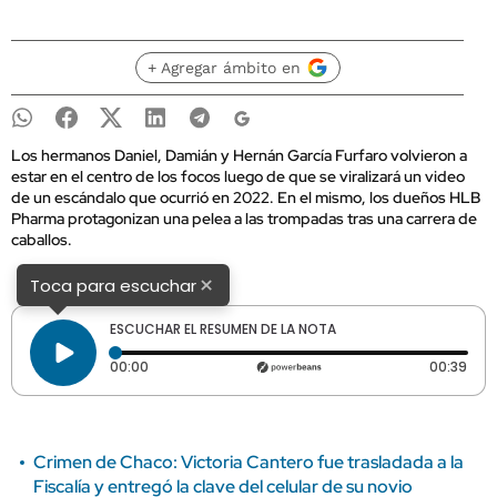
+ Agregar ámbito en
Los hermanos Daniel, Damián y Hernán García Furfaro volvieron a
estar en el centro de los focos luego de que se viralizará un video
de un escándalo que ocurrió en 2022. En el mismo, los dueños HLB
Pharma protagonizan una pelea a las trompadas tras una carrera de
caballos.
×
Toca para escuchar
ESCUCHAR EL RESUMEN DE LA NOTA
Tiempo transcurrido: 0 segundos
Dura
00:00
00:39
Crimen de Chaco: Victoria Cantero fue trasladada a la
Fiscalía y entregó la clave del celular de su novio