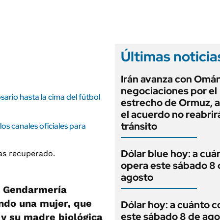
ANUARIO 2025
LIFESTYLE
EDICIÓN IMPRESA
AUTOS
Últimas noticia
Irán avanza con Omán
negociaciones por el
rio hasta la cima del fútbol
estrecho de Ormuz, 
el acuerdo no reabrirá
tránsito
os canales oficiales para
Dólar blue hoy: a cuá
opera este sábado 8 
agosto
r Gendarmería
ando una mujer, que
Dólar hoy: a cuánto c
este sábado 8 de ago
o y su madre biológica