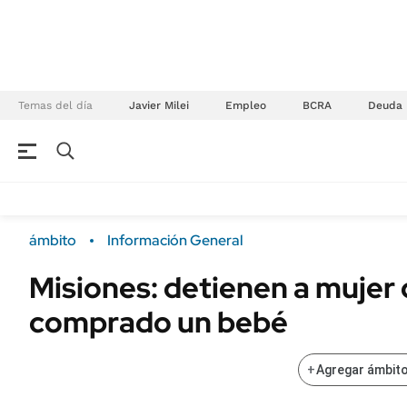
Temas del día
Javier Milei
Empleo
BCRA
Deuda
NEGOCIOS
ÚLTIMAS NOTICIAS
Especiales Ámbito
ECONOMÍA
ámbito
Información General
Real Estate
Banco de Datos
Misiones: detienen a mujer 
Sustentabilidad
Campo
comprado un bebé
Seguros
FINANZAS
ENERGY REPORT
Dólar
+
Agregar ámbito
POLÍTICA
Mercados
Nacional