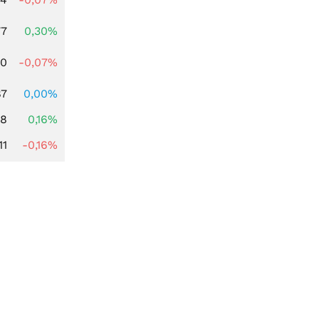
77
0,30%
50
-0,07%
87
0,00%
88
0,16%
11
-0,16%