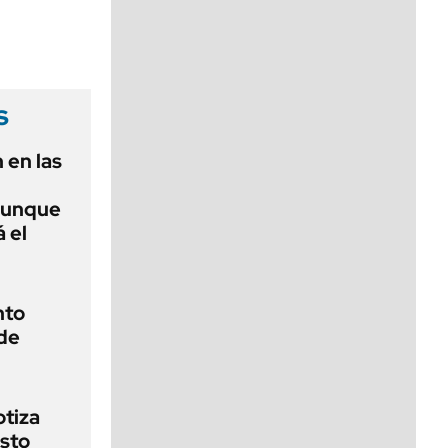
viernes de 10 a 18
s
 en las
aunque
 el
nto
de
otiza
sto