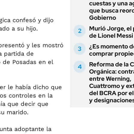
cuestas y una 
que busca reord
Gobierno
gica confesó y dijo
Murió Jorge, el
do a su hijo.
de Lionel Messi
presentó y les mostró
¿Es momento d
comprar propi
a partida de
 de Posadas en el
Reforma de la C
Orgánica: cont
entre Werning,
Cuattromo y ext
er le había dicho que
del BCRA por e
los controles en la
y designacione
ía que decir que
su marido.
sunta adoptante la