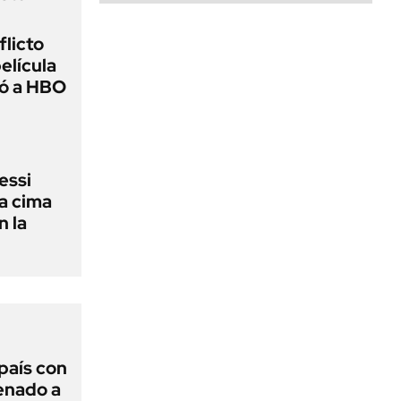
flicto
elícula
gó a HBO
essi
la cima
n la
 país con
Senado a