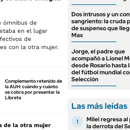
Dos intrusos y un con
sangriento: la cruda p
de ómnibus de
de suspenso que lle
taba en el lugar
Max
efectivos de
es con la otra mujer.
Jorge, el padre que
acompañó a Lionel M
desde Rosario hasta 
del fútbol mundial co
Selección
Complemento retenido de
la AUH: cuándo y cuánto
se cobra por presentar la
Libreta
Las más leídas
Milei regresa al
a de la otra mujer
la derrota del 