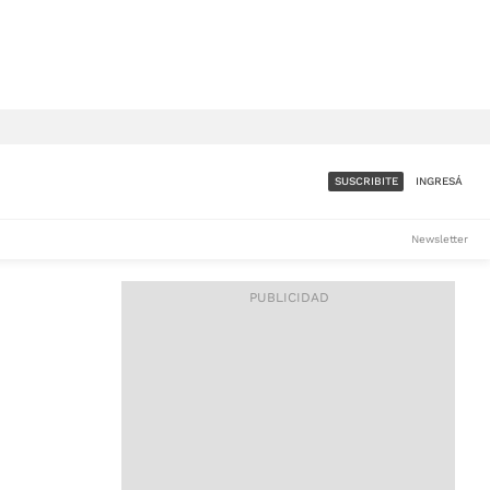
SUSCRIBITE
INGRESÁ
SUMATE A LA COMUNIDAD
Newsletter
DE ÁMBITO
LES
ACCESO FULL - $1.800/MES
ES
CORPORATIVO - CONSULTAR
Si tenés dudas comunicate
con nosotros a
IOS
suscripciones@ambito.com.ar
Llamanos al (54) 11 4556-
9147/48 o
al (54) 11 4449-3256 de lunes a