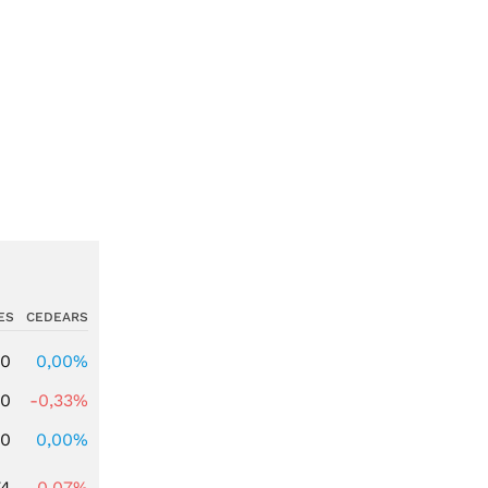
ES
CEDEARS
00
0,00%
00
-0,33%
00
0,00%
74
-0,07%