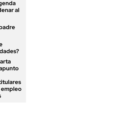
agenda
enar al
 padre
e
edades?
arta
rapunto
itulares
l empleo
s