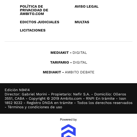
POLÍTICA DE
AVISO LEGAL
PRIVACIDAD DE
ÁMBITO.COM
EDICTOS JUDICIALES
MULTAS
LICITACIONES
MEDIAKIT
DIGITAL
TARIFARIO
DIGITAL
MEDIAKIT
AMBITO DEBATE
Edición N9414
Director: Gabriel Morini - Propietario: Nefir S.A. - Domicilio: Olleros
3551, CABA - Copyright © 2019 Ambito.com - RNPI En trámite - Issn
1852 9232 - Registro DNDA en trámite - Todos los derechos reservados
- Términos y condiciones de uso