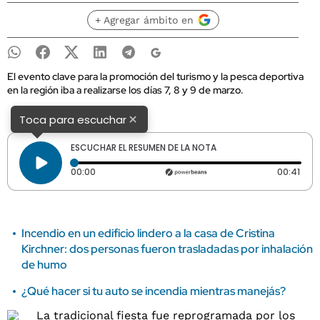
+ Agregar ámbito en
El evento clave para la promoción del turismo y la pesca deportiva
en la región iba a realizarse los días 7, 8 y 9 de marzo.
×
Toca para escuchar
ESCUCHAR EL RESUMEN DE LA NOTA
Tiempo transcurrido: 0 segundos
Dura
00:00
00:41
Incendio en un edificio lindero a la casa de Cristina
Kirchner: dos personas fueron trasladadas por inhalación
de humo
¿Qué hacer si tu auto se incendia mientras manejás?