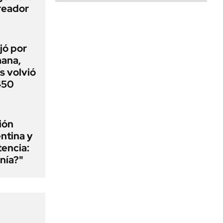
creador
jó por
mana,
s volvió
 450
ión
ntina y
tencia:
nía?"