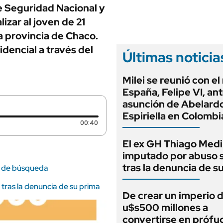
ANUARIO 2025
e Seguridad Nacional y
LIFESTYLE
EDICIÓN IMPRESA
izar al joven de 21
AUTOS
a provincia de Chaco.
dencial a través del
Últimas noticia
Milei se reunió con el
España, Felipe VI, ant
asunción de Abelardo
Espiriella en Colombi
Duración: 40 segundos
00:40
El ex GH Thiago Medi
imputado por abuso 
tras la denuncia de s
s de búsqueda
tras la denuncia de su prima
De crear un imperio 
u$s500 millones a
convertirse en prófug