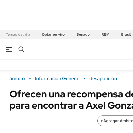
Temas del día
Dólar en vivo
Senado
REM
Brasil
NEGOCIOS
ÚLTIMAS NOTICIAS
Especiales Ámbito
ECONOMÍA
ámbito
Información General
desaparición
Real Estate
Banco de Datos
Ofrecen una recompensa de
Sustentabilidad
Campo
para encontrar a Axel Gonz
Seguros
FINANZAS
ENERGY REPORT
Dólar
+
Agregar ámbito
POLÍTICA
Mercados
Nacional