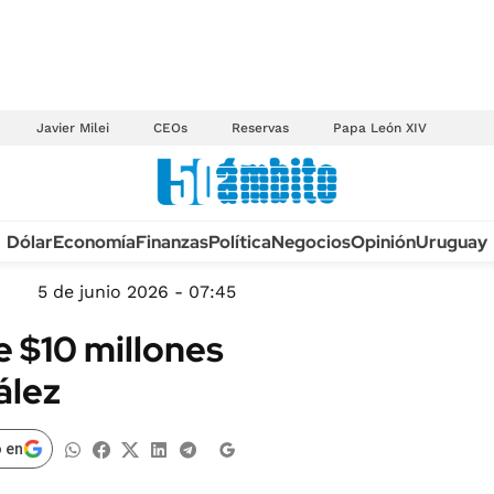
Javier Milei
CEOs
Reservas
Papa León XIV
Anuario autos 2026
Dólar
Economía
Finanzas
Política
Negocios
Opinión
Uruguay
TECNOLOGÍA
NOVEDADES FISCA
MÉXICO
5 de junio 2026 - 07:45
EDICTOS JUDICIAL
OPINIÓN
 $10 millones
MULTAS
MUNDO
ález
LICITACIONES
INFORMACIÓN GENERAL
CUADROS TARIFAR
ESPECTÁCULOS
 en
RECALL
DEPORTES