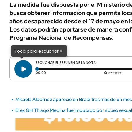
ÁMBITO DEBATE
La medida fue dispuesta por el Ministerio d
Municipios
busca obtener información que permita local
MEDIAKIT AMBITO DEBATE
URUGUAY
años desaparecido desde el 17 de mayo en l
Los datos podrán aportarse de manera confi
Programa Nacional de Recompensas.
×
Toca para escuchar
ESCUCHAR EL RESUMEN DE LA NOTA
Tiempo transcurrido: 0 segundos
00:00
Micaela Albornoz apareció en Brasil tras más de un me
El ex GH Thiago Medina fue imputado por abuso sexual 