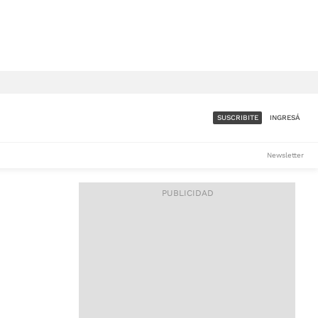
SUSCRIBITE
INGRESÁ
SUMATE A LA COMUNIDAD
Newsletter
DE ÁMBITO
LES
ACCESO FULL - $1.800/MES
ES
CORPORATIVO - CONSULTAR
Si tenés dudas comunicate
con nosotros a
IOS
suscripciones@ambito.com.ar
Llamanos al (54) 11 4556-
9147/48 o
al (54) 11 4449-3256 de lunes a