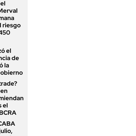
el
Merval
emana
 riesgo
 450
zó el
ncia de
ó la
Gobierno
 trade?
 en
omiendan
s el
l BCRA
 CABA
ulio,