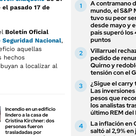
A contramano d
 el pasado 17 de
mundo, el S&P 
tuvo su peor s
desde mayo y el
el
Boletín Oficial
país superó los
puntos
e Seguridad Nacional
,
ficio aquellas
Villarruel recha
os hechos
pedido de renu
Quirno y redobl
buyan a localizar al
tensión con el 
¿Sigue el carry
Las inversiones
pesos que rec
los analistas tra
Incendio en un edificio
último REM de
lindero a la casa de
Cristina Kirchner: dos
La inflación en
personas fueron
saltó al 2,9% en j
trasladadas por