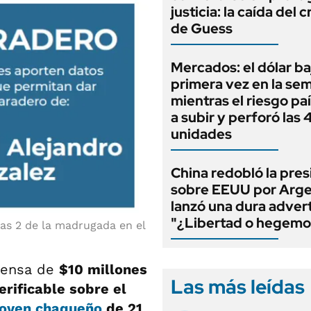
justicia: la caída del 
de Guess
Mercados: el dólar ba
primera vez en la se
mientras el riesgo paí
a subir y perforó las
unidades
China redobló la pres
sobre EEUU por Arge
lanzó una dura adver
"¿Libertad o hegemo
las 2 de la madrugada en el
mpensa de
$10 millones
Las más leídas
erificable sobre el
joven chaqueño
de 21