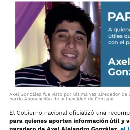
Axel González fue visto por última vez alrededor de 
barrio Anunciación de la localidad de Fontana.
El Gobierno nacional oficializó una reco
para quienes aporten información útil y v
paradero de Axel Alejandro González
,
el 