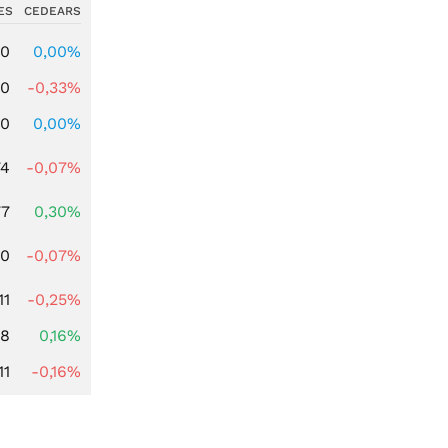
ES
CEDEARS
00
0,00%
00
-0,33%
00
0,00%
74
-0,07%
77
0,30%
50
-0,07%
11
-0,25%
88
0,16%
11
-0,16%