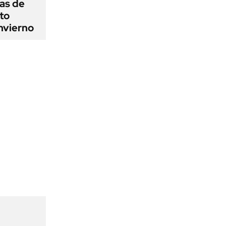
as de
cto
nvierno