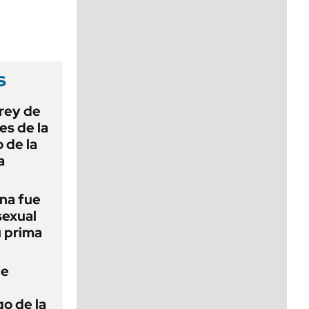
viernes de 10 a 18
s
 rey de
es de la
 de la
a
na fue
sexual
u prima
de
o de la