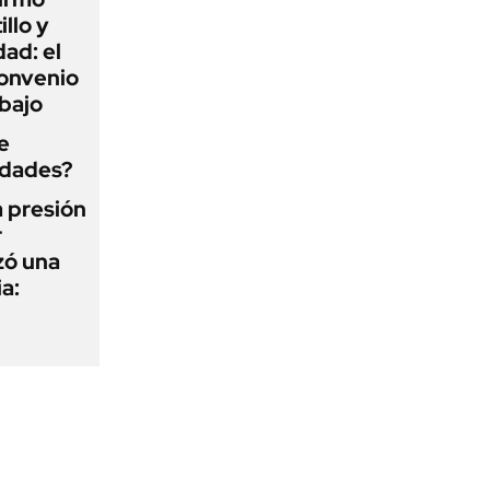
illo y
ad: el
convenio
abajo
e
edades?
a presión
r
zó una
a: