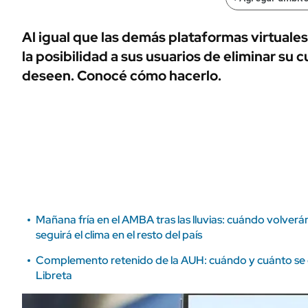
ÁMBITO DEBATE
Municipios
MEDIAKIT AMBITO DEBATE
Al igual que las demás plataformas virtual
URUGUAY
la posibilidad a sus usuarios de eliminar su 
deseen. Conocé cómo hacerlo.
Mañana fría en el AMBA tras las lluvias: cuándo volver
seguirá el clima en el resto del país
Complemento retenido de la AUH: cuándo y cuánto se 
Libreta