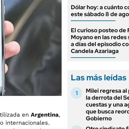
Dólar hoy: a cuánto c
este sábado 8 de ago
El curioso posteo de
Moyano en las redes 
a días del episodio c
Candela Azariaga
Las más leídas
Milei regresa al
la derrota del 
cuestas y una 
que busca reord
utilizada en
Argentina
,
Gobierno
o internacionales.
Otro sindicato 