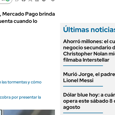
ANUARIO 2025
LIFESTYLE
EDICIÓN IMPRESA
AUTOS
es, Mercado Pago brinda
cuenta cuando lo
Últimas noticia
Ahorró millones: el c
negocio secundario 
Christopher Nolan mi
filmaba Interstellar
Murió Jorge, el padr
Lionel Messi
án las tormentas y cómo
Dólar blue hoy: a cuá
cobra por presentar la
opera este sábado 8 
agosto