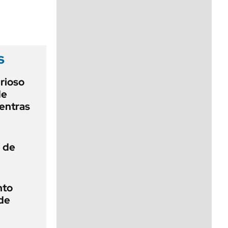
viernes de 10 a 18
s
urioso
de
entras
e de
nto
de