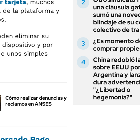
r tarjeta
, muchos
una cláusula gat
 de la plataforma y
sumó una noved
s.
blindaje de su 
colectivo de tr
eden eliminar su
¿Es momento d
 dispositivo y por
comprar propi
 de unos simples
China redobló l
sobre EEUU po
Argentina y lan
dura advertenci
"¿Libertad o
hegemonía?"
Cómo realizar denuncias y
reclamos en ANSES
Mercado Pago