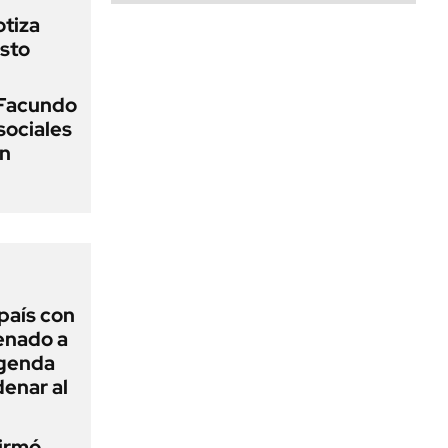
otiza
sto
 Facundo
sociales
on
 país con
Senado a
agenda
enar al
firmó