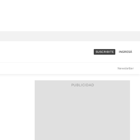
SUSCRIBITE
INGRESÁ
SUMATE A LA COMUNIDAD
Newsletter
DE ÁMBITO
LES
ACCESO FULL - $1.800/MES
ES
CORPORATIVO - CONSULTAR
Si tenés dudas comunicate
con nosotros a
IOS
suscripciones@ambito.com.ar
Llamanos al (54) 11 4556-
9147/48 o
al (54) 11 4449-3256 de lunes a