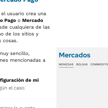
 el usuario crea una
o Pago
o
Mercado
sde cualquiera de las
o de los sitios y
s cosas.
uy sencillo,
Mercados
iones mencionadas a
MONEDAS
BOLSAS
COMMODITI
figuración de mi
ún el caso.
iminar la cuenta.