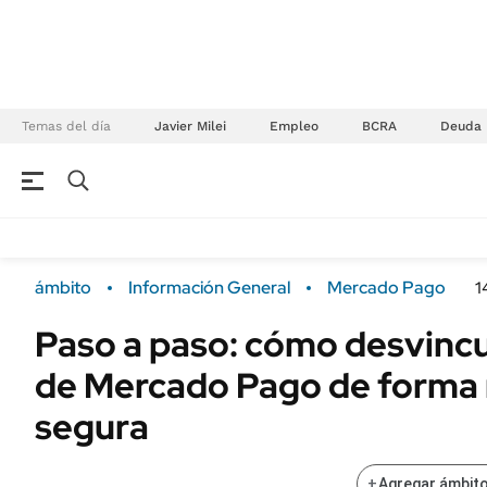
Temas del día
Javier Milei
Empleo
BCRA
Deuda
NEGOCIOS
ÚLTIMAS NOTICIAS
Especiales Ámbito
ECONOMÍA
ámbito
Información General
Mercado Pago
1
Real Estate
Banco de Datos
Paso a paso: cómo desvincu
Sustentabilidad
Campo
de Mercado Pago de forma 
Seguros
FINANZAS
ENERGY REPORT
segura
Dólar
POLÍTICA
Mercados
+
Agregar ámbito
Nacional